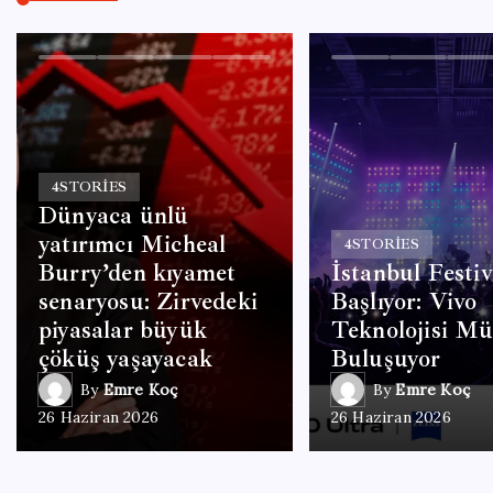
4
STORIES
Dünyaca ünlü
yatırımcı Micheal
4
STORIES
Burry’den kıyamet
İstanbul Festiv
senaryosu: Zirvedeki
Başlıyor: Vivo
piyasalar büyük
Teknolojisi Mü
çöküş yaşayacak
Buluşuyor
By
Emre Koç
By
Emre Koç
26 Haziran 2026
26 Haziran 2026