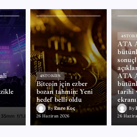
4
STORI
ATA 
bütünl
sonuçl
açıkla
ali
ATA 
4
STORIES
Bitcoin için ezber
bütün
zikle
bozan tahmin: Yeni
tarihi
hedef belli oldu
ekran
By
Emre Koç
By
26 Haziran 2026
26 Hazir