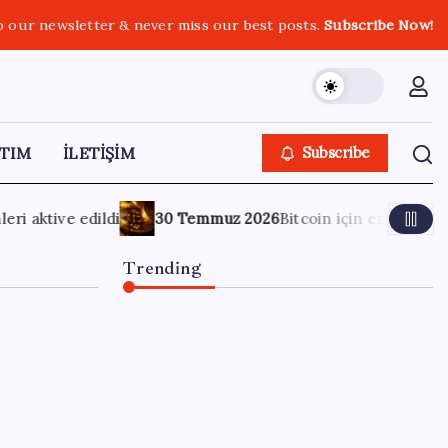
o our newsletter & never miss our best posts.
Subscribe Now!
TIM
İLETİŞİM
Subscribe
2026
Bitcoin için ezber bozan tahmin: Yeni hedef belli oldu
Trending
Dünyaca ünlü yatırımcı
Micheal Burry’den kıyamet
senaryosu: Zirvedeki
piyasalar büyük çöküş
yaşayacak
6 Ağustos 2026
0