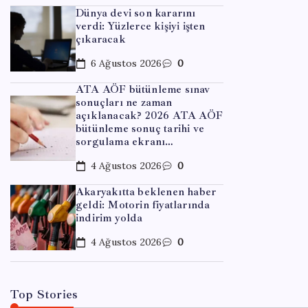
Dünya devi son kararını
verdi: Yüzlerce kişiyi işten
çıkaracak
6 Ağustos 2026
0
ATA AÖF bütünleme sınav
sonuçları ne zaman
EĞITIM
açıklanacak? 2026 ATA AÖF
bütünleme sonuç tarihi ve
Dünya
sorgulama ekranı…
kıyam
4 Ağustos 2026
0
büyük
Akaryakıtta beklenen haber
geldi: Motorin fiyatlarında
indirim yolda
By
Emr
4 Ağustos 2026
0
Top Stories