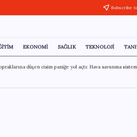
Subscribe t
ĞİTİM
EKONOMİ
SAĞLIK
TEKNOLOJİ
TANI
 açtı: Hava savunma sistemleri aktive edildi
30 Temmuz 