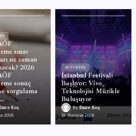
ES
AÖF
eme sınav
arı ne zaman
nacak? 2026
4
STORIES
AÖF
İstanbul Festivali
leme sonuç
Başlıyor: Vivo
 ve sorgulama
Teknolojisi Müzikle
ı…
Buluşuyor
Emre Koç
By
Emre Koç
an 2026
26 Haziran 2026