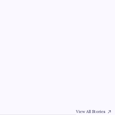
y’den
EĞITIM
r
Dünya devi son kararını
kişiyi işten çıkaracak
By
Emre Koç
6 Ağustos 2026
View All Stories