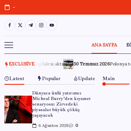
Skip
-
to
content
https://www.facebook.com/
https://twitter.com/
https://t.me/
https://www.instagram.com/
https://youtube.com/
ANA SAYFA
E
30 Temmuz 2026
EXCLUSIVE
Polonya topraklarına düşen cisim paniğe yol
Latest
Popular
Update
Main
Dünyaca ünlü yatırımcı
Micheal Burry’den kıyamet
senaryosu: Zirvedeki
piyasalar büyük çöküş
yaşayacak
6 Ağustos 2026
0