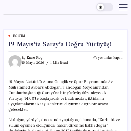
Skip
to
content
EĞITIM
19 Mayıs’ta Saray’a Doğru Yürüyüş!
19
By
Emre Koç
yorumlar kapalı
Mayıs’ta
16 Mayıs 2026
1 Min Read
Saray’a
Doğru
Yürüyüş!
19 Mayıs Atatürk’ü Anma Gençlik ve Spor Bayramı’nda Av.
için
Muhammed Aybars Akdoğan, Tandoğan Meydanı’ndan
Cumhurbaşkanlığı Sarayı’na bir yürüyüş düzenleyecek.
Yürüyüş, 14:00’te başlayacak ve katılımcılar, iktidarın
uygulamalarına karşı seslerini duyurmak için bir araya
gelecekler.
Akdoğan, yürüyüş öncesinde yaptığı açıklamada, “Zorbalık ve
zulüm egemen olduğunda, halkın direnme hakkı doğar”
ifadelerini kullandı. 16 Nisan 2017 tarihinde gerçekleştirilen