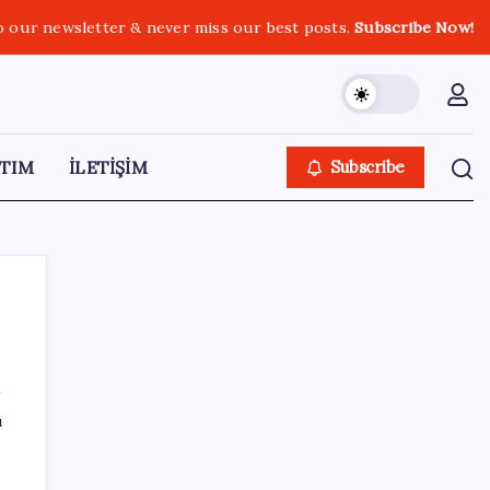
o our newsletter & never miss our best posts.
Subscribe Now!
TIM
İLETİŞİM
Subscribe
SON YAZILAR
ı
Dünyaca ünlü yatırımcı Micheal Burry’den
kıyamet senaryosu: Zirvedeki piyasalar