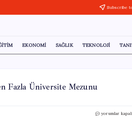
Subscribe t
ĞİTİM
EKONOMİ
SAĞLIK
TEKNOLOJİ
TANI
en Fazla Üniversite Mezunu
Türkiye
yorumlar kapal
Cezaevlerinde
25
Binden