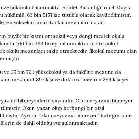
Fazla
lu ve hükümlü bulunmakta. Adalet Bakanlığı’nın 4 Mayıs
Üniversite
’ü hükümlü, 63 bin 515’i ise tutuklu olarak kaydedilmiştir.
Mezunu
inde, en yüksek oran ortaokul mezunlarına ait.
Bulunuyor
için
rın büyük bir kısmı ortaokul veya dengi meslek okulu
lamda 100 bin 494 birey bulunmaktadır. Ortaokul
slek okulu mezunları takip etmektedir. İlkokul mezunu olan
lenmiştir.
u ve 25 bin 791 yüksekokul ya da fakülte mezunu da
isans mezunu 1.897 kişi ve doktora mezunu 284 kişi yer
a-yazma bilmeyenlerin sayısıdır. Okuma-yazma bilmeyen
rtilmiştir. Okur-yazar olup herhangi bir okul
 edilmiştir. Ayrıca, “okuma-yazma bilmeyen” kategorisine
ülerin de dahil olduğu vurgulanmaktadır.