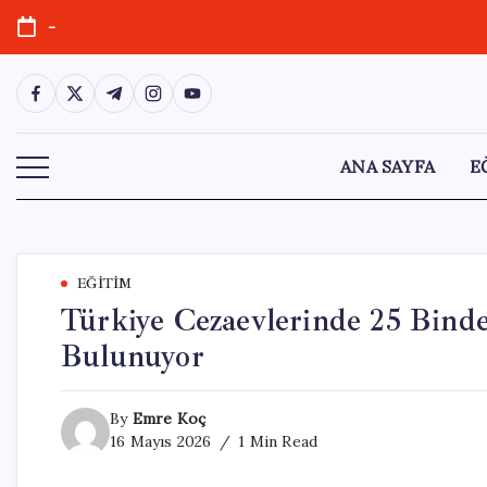
Skip
-
to
content
https://www.facebook.com/
https://twitter.com/
https://t.me/
https://www.instagram.com/
https://youtube.com/
ANA SAYFA
E
EĞITIM
Türkiye Cezaevlerinde 25 Bind
Bulunuyor
By
Emre Koç
16 Mayıs 2026
1 Min Read