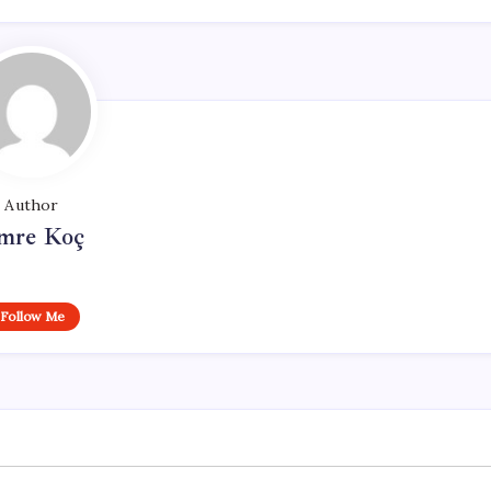
Author
mre Koç
Follow Me