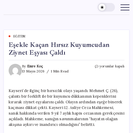
Skip
to
content
EĞITIM
Eşekle Kaçan Hırsız Kuyumcudan
Ziynet Eşyası Çaldı
Eşekle
By
Emre Koç
yorumlar kapalı
Kaçan
13 Mayıs 2026
1 Min Read
Hırsız
Kuyumcudan
Ziynet
Kayseri’de ilginç bir hırsızlık olayı yaşandı. Mehmet Ç. (26),
Eşyası
çalıntı bir forklift ile bir kuyumcu dükkanının kepenklerini
Çaldı
için
kırarak ziynet eşyalarını çaldı. Olayın ardından eşeğe binerek
kaçması dikkat çekti. Kayseri 12. Asliye Ceza Mahkemesi,
sanık hakkında verilen 9 yıl 7 aylık hapis cezasının gerekçesini
açıkladı. Mahkeme, sanığın savunmalarının “hayatın olağan
akışına aykırı ve inandırıcı olmadığını” belirtti.