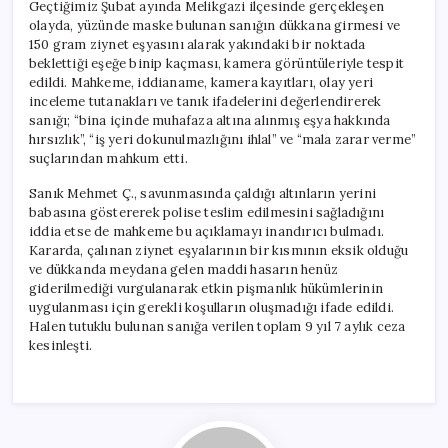
Geçtiğimiz Şubat ayında Melikgazi ilçesinde gerçekleşen
olayda, yüzünde maske bulunan sanığın dükkana girmesi ve
150 gram ziynet eşyasını alarak yakındaki bir noktada
beklettiği eşeğe binip kaçması, kamera görüntüleriyle tespit
edildi. Mahkeme, iddianame, kamera kayıtları, olay yeri
inceleme tutanakları ve tanık ifadelerini değerlendirerek
sanığı; “bina içinde muhafaza altına alınmış eşya hakkında
hırsızlık”, “iş yeri dokunulmazlığını ihlal” ve “mala zarar verme”
suçlarından mahkum etti.
Sanık Mehmet Ç., savunmasında çaldığı altınların yerini
babasına göstererek polise teslim edilmesini sağladığını
iddia etse de mahkeme bu açıklamayı inandırıcı bulmadı.
Kararda, çalınan ziynet eşyalarının bir kısmının eksik olduğu
ve dükkanda meydana gelen maddi hasarın henüz
giderilmediği vurgulanarak etkin pişmanlık hükümlerinin
uygulanması için gerekli koşulların oluşmadığı ifade edildi.
Halen tutuklu bulunan sanığa verilen toplam 9 yıl 7 aylık ceza
kesinleşti.