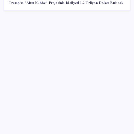
Trump’ın “Altın Kubbe” Projesinin Maliyeti 1,2 Trilyon Doları Bulacak
SON YAZILAR
CHP Mut ve Silifke İlçe Başkanlıklarında toplu istifa:
YENİ Parti’ye katılma kararı aldılar
Faizsiz ev ve araba alımına kısıtlama
Trump’tan Fed Başkanı Warsh’a: Faiz kararı
tamamen ona bağlı değil
Togg Servis Noktası Sayısını Türkiye Genelinde 58’e
Çıkardı