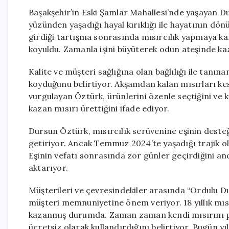
Başakşehir’in Eski Şamlar Mahallesi’nde yaşayan D
yüzünden yaşadığı hayal kırıklığı ile hayatının dön
girdiği tartışma sonrasında mısırcılık yapmaya kara
koyuldu. Zamanla işini büyüterek odun ateşinde ka
Kalite ve müşteri sağlığına olan bağlılığı ile tanın
koyduğunu belirtiyor. Akşamdan kalan mısırları kes
vurgulayan Öztürk, ürünlerini özenle seçtiğini ve k
kazan mısırı ürettiğini ifade ediyor.
Dursun Öztürk, mısırcılık serüvenine eşinin desteğiyl
getiriyor. Ancak Temmuz 2024’te yaşadığı trajik ola
Eşinin vefatı sonrasında zor günler geçirdiğini an
aktarıyor.
Müşterileri ve çevresindekiler arasında “Ordulu Du
müşteri memnuniyetine önem veriyor. 18 yıllık mısır
kazanmış durumda. Zaman zaman kendi mısırını piş
ücretsiz olarak kullandırdığını belirtiyor. Bugün y