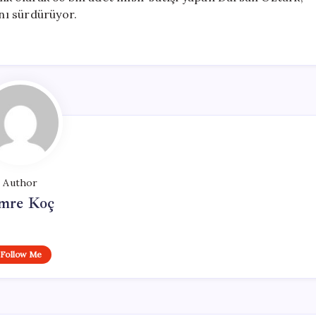
ını sürdürüyor.
Author
mre Koç
Follow Me