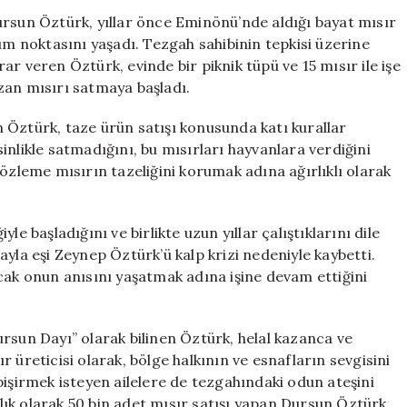
Hayatını
ursun Öztürk, yıllar önce Eminönü’nde aldığı bayat mısır
Değiştirdi,
üm noktasını yaşadı. Tezgah sahibinin tepkisi üzerine
Yıllık
r veren Öztürk, evinde bir piknik tüpü ve 15 mısır ile işe
50
zan mısırı satmaya başladı.
Bin
Satışa
an Öztürk, taze ürün satışı konusunda katı kurallar
Ulaştı
inlikle satmadığını, bu mısırları hayvanlara verdiğini
için
özleme mısırın tazeliğini korumak adına ağırlıklı olarak
e başladığını ve birlikte uzun yıllar çalıştıklarını dile
yla eşi Zeynep Öztürk’ü kalp krizi nedeniyle kaybetti.
cak onun anısını yaşatmak adına işine devam ettiğini
rsun Dayı” olarak bilinen Öztürk, helal kazanca ve
 üreticisi olarak, bölge halkının ve esnafların sevgisini
irmek isteyen ailelere de tezgahındaki odun ateşini
ıllık olarak 50 bin adet mısır satışı yapan Dursun Öztürk,