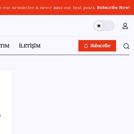
o our newsletter & never miss our best posts.
Subscribe Now!
TIM
İLETİŞİM
Subscribe
SON YAZILAR
ı
ATA AÖF bütünleme sınav sonuçları ne
zaman açıklanacak? 2026 ATA AÖF