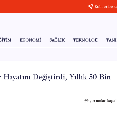
Subscribe t
ĞİTİM
EKONOMİ
SAĞLIK
TEKNOLOJİ
TANI
 Hayatını Değiştirdi, Yıllık 50 Bin
Mısırcılık
yorumlar kapal
Serüveni:
Bayat
Mısır