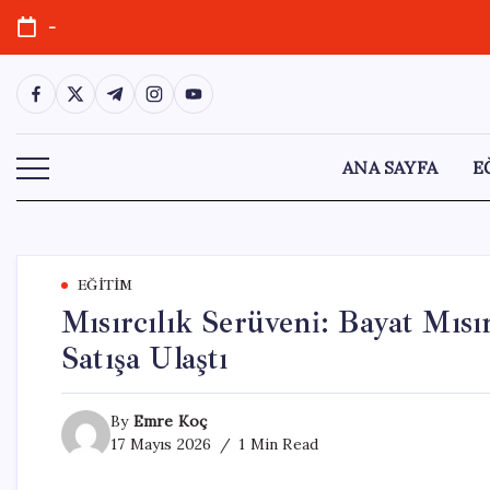
Skip
-
to
content
https://www.facebook.com/
https://twitter.com/
https://t.me/
https://www.instagram.com/
https://youtube.com/
ANA SAYFA
E
EĞITIM
Mısırcılık Serüveni: Bayat Mısır
Satışa Ulaştı
By
Emre Koç
17 Mayıs 2026
1 Min Read