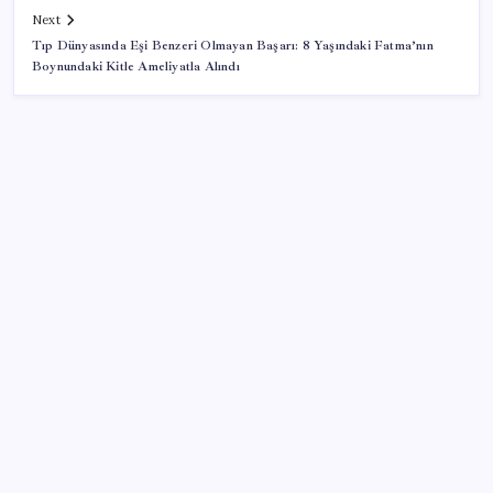
Next
Tıp Dünyasında Eşi Benzeri Olmayan Başarı: 8 Yaşındaki Fatma’nın
Boynundaki Kitle Ameliyatla Alındı
SON YAZILAR
TBMM Adalet Komisyonu’nda ‘pislik’ tartışması:
MHP’li Bülbül masaya yumruk attı, İYİ Partili vekilin
üzerine yürüdü
Airbnb, ürün geliştirme süreçlerinde yapay zekayı
kullanıyor