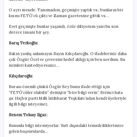
O ayrı mesele. Tanımadım, geçmişte yaptık vs.; bunların bir
kısmı FETÖ’cü çıktı ve Zaman gazetesine gittik vs…
Evet geçmişte bunlar yaşandı, özür diliyorum yani bu son
derece insani bir şey.
Barış Terkoğlu:
Sakın yanlış anlamayın Sayın Kılıçdaroğlu. O ifadeleriniz daha
çok Özgür Özel ve çevresini hedef aldığı için ben sordum. Bu
isimleri kastediyorsanız…
Kılıçdaroğlu:
Burası önemli çünkü Özgür Bey bunu ifade ettiği için
“FETÖ’cüler olabilir” demiştir “bize bilgi verin”. Birinci hata
şu: Hiçbir parti Milli İstihbarat Teşkilatı’ndan kendi üyeleriyle
ilgili bilgi isteyemez.
Senem Toluay Ilgaz:
Bununla bilgi istemiyorlar. Yurt dışındaki temsilciliklerimize
gelen başvurularda…