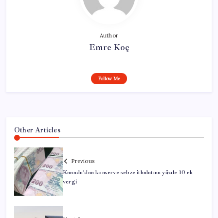
Author
Emre Koç
Follow Me
Other Articles
Previous
Kanada’dan konserve sebze ithalatına yüzde 10 ek
vergi