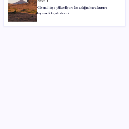
Next
Gizemli inşa yükseliyor: İnsanlığın kara kutusu
kıyameti kaydedecek
SON YAZILAR
TBMM Adalet Komisyonu’nda ‘pislik’ tartışması:
MHP’li Bülbül masaya yumruk attı, İYİ Partili vekilin
üzerine yürüdü
Airbnb, ürün geliştirme süreçlerinde yapay zekayı
kullanıyor