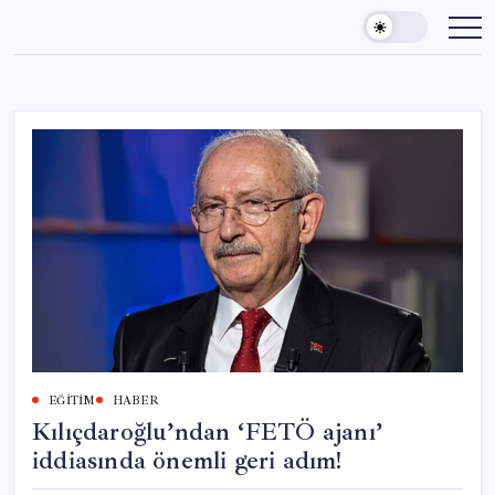
Skip
to
content
EĞITIM
HABER
Kılıçdaroğlu’ndan ‘FETÖ ajanı’
iddiasında önemli geri adım!