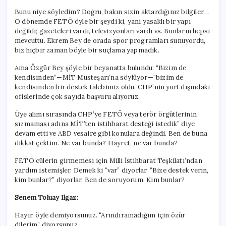
Bunu niye söyledim? Doğru, bakın sizin aktardığınız bilgiler…
O dönemde FETÖ öyle bir şeydi ki, yani yasaklı bir yapı
değildi; gazeteleri vardı, televizyonları vardı vs. Bunların hepsi
mevcuttu. Ekrem Bey de orada spor programları sunuyordu,
biz hiçbir zaman böyle bir suçlama yapmadık.
Ama Özgür Bey şöyle bir beyanatta bulundu: “Bizim de
kendisinden”—MİT Müsteşarı’na söylüyor—“bizim de
kendisinden bir destek talebimiz oldu. CHP’nin yurt dışındaki
ofislerinde çok sayıda başvuru alıyoruz.
Üye alımı sırasında CHP’ye FETÖ veya terör örgütlerinin
sızmaması adına MİT’ten istihbarat desteği istedik” diye
devam etti ve ABD vesaire gibi konulara değindi. Ben de buna
dikkat çektim. Ne var bunda? Hayret, ne var bunda?
FETÖ’cülerin girmemesi için Milli İstihbarat Teşkilatı’ndan
yardım istemişler. Demek ki “var” diyorlar. “Bize destek verin,
kim bunlar?” diyorlar. Ben de soruyorum: Kim bunlar?
Senem Toluay Ilgaz:
Hayır, öyle demiyorsunuz. “Arındıramadığım için özür
dilerim” diyorsunuz.