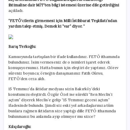
ihtimaline dair MİT’ten bilgi istemesi üzerine dile getirdiğini
açıkladı.
“FETÖ’cilerin girmemesi için Milli İstihbarat Teşkilatı’ndan
yardım talep etmiş. Demek ki “var” diyor. “
Barış Terkoğlu:
Kamuoyunda tartışılan bir ifade kullandınız. FETÖ ithamında
bulundunuz. İsim vermeseniz de o isimleri işaret ederek
konuşuyorsunuz. Hatta bunun için eleştiri de yaptınız. Görev
süreniz boyunca; örneğin danışmanınız Fatih Gürsu,
FETÖ’den ceza aldı.
15 Temmuz’da iktidar medyası sizin Bakırköy’deki
konutunuzu eleştirdi. Özgür Özel ise sürekli “Ben Meclis’i
açtım” diyerek Meclis’e gelip “15 Temmuz gecesi açtım”
ifadesinde bulundu. Şimdi siz eski yol arkadaşlarınıza tüm
bunlara rağmen iktidarın size yaptığı dille FETÖ ithamında
bulunmanız bu anlamda ayıp olmuyor mu sizce?
Kılıçdaroğlu: