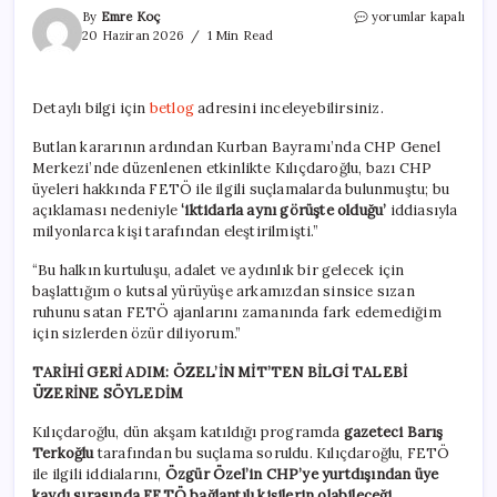
Kılıçdaroğlu’ndan
By
Emre Koç
yorumlar kapalı
‘FETÖ
20 Haziran 2026
1 Min Read
ajanı’
iddiasında
önemli
Detaylı bilgi için
betlog
adresini inceleyebilirsiniz.
geri
adım!
Butlan kararının ardından Kurban Bayramı’nda CHP Genel
için
Merkezi’nde düzenlenen etkinlikte Kılıçdaroğlu, bazı CHP
üyeleri hakkında FETÖ ile ilgili suçlamalarda bulunmuştu; bu
açıklaması nedeniyle
‘iktidarla aynı görüşte olduğu’
iddiasıyla
milyonlarca kişi tarafından eleştirilmişti.”
“Bu halkın kurtuluşu, adalet ve aydınlık bir gelecek için
başlattığım o kutsal yürüyüşe arkamızdan sinsice sızan
ruhunu satan FETÖ ajanlarını zamanında fark edemediğim
için sizlerden özür diliyorum.”
TARİHİ GERİ ADIM: ÖZEL’İN MİT’TEN BİLGİ TALEBİ
ÜZERİNE SÖYLEDİM
Kılıçdaroğlu, dün akşam katıldığı programda
gazeteci Barış
Terkoğlu
tarafından bu suçlama soruldu. Kılıçdaroğlu, FETÖ
ile ilgili iddialarını,
Özgür Özel’in CHP’ye yurtdışından üye
kaydı sırasında FETÖ bağlantılı kişilerin olabileceği