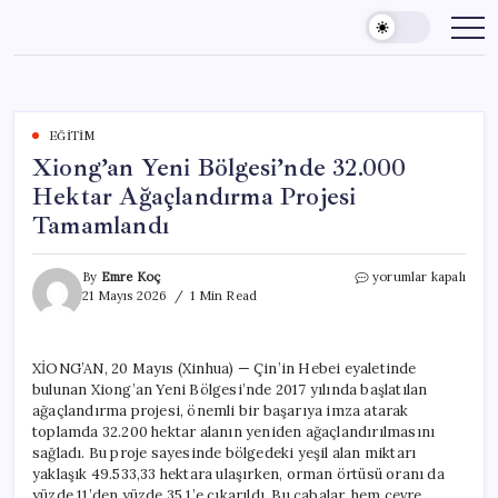
Skip
to
content
EĞITIM
Xiong’an Yeni Bölgesi’nde 32.000
Hektar Ağaçlandırma Projesi
Tamamlandı
Xiong’an
By
Emre Koç
yorumlar kapalı
Yeni
21 Mayıs 2026
1 Min Read
Bölgesi’nde
32.000
Hektar
XİONG’AN, 20 Mayıs (Xinhua) — Çin’in Hebei eyaletinde
Ağaçlandırma
bulunan Xiong’an Yeni Bölgesi’nde 2017 yılında başlatılan
Projesi
Tamamlandı
ağaçlandırma projesi, önemli bir başarıya imza atarak
için
toplamda 32.200 hektar alanın yeniden ağaçlandırılmasını
sağladı. Bu proje sayesinde bölgedeki yeşil alan miktarı
yaklaşık 49.533,33 hektara ulaşırken, orman örtüsü oranı da
yüzde 11’den yüzde 35,1’e çıkarıldı. Bu çabalar, hem çevre