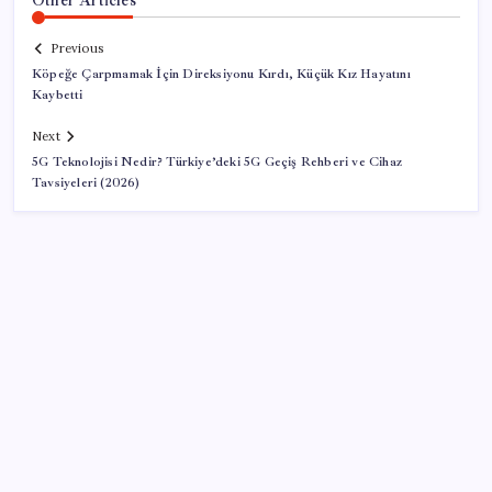
Previous
Köpeğe Çarpmamak İçin Direksiyonu Kırdı, Küçük Kız Hayatını
Kaybetti
Next
5G Teknolojisi Nedir? Türkiye’deki 5G Geçiş Rehberi ve Cihaz
Tavsiyeleri (2026)
SON YAZILAR
TBMM Adalet Komisyonu’nda ‘pislik’ tartışması: