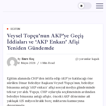
Skip
to
content
EĞITIM
Veysel Topçu’nun AKP’ye Geçiş
İddiaları ve ‘AKP Enkazı’ Afişi
Yeniden Gündemde
Veysel
By
Emre Koç
yorumlar kapalı
Topçu’nun
12 Mayıs 2026
1 Min Read
AKP’ye
Geçiş
İddiaları
Eğitim alanında CHP’den istifa edip AKP’ye katılacağı öne
ve
sürülen Dinar Belediye Başkanı Veysel Topçu’nun, belediye
‘AKP
Enkazı’
binasına astığı ‘AKP enkazı’ afişi sosyal medya gündeminde
Afişi
tekrar yer aldı. Topçu, CHP oylarıyla seçilmesinin ardından
Yeniden
belediye binasına astığı afişte, önceki AKP dönemine ait
Gündemde
yaklaşık 125 milyon liralık borç miktarını kamuoyuna
için
duyurmuştu.