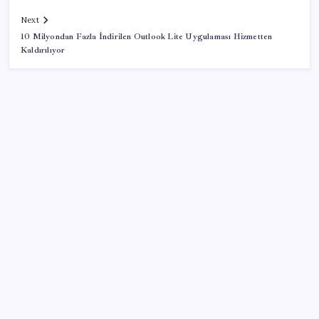
Next
10 Milyondan Fazla İndirilen Outlook Lite Uygulaması Hizmetten
Kaldırılıyor
SON YAZILAR
TBMM Adalet Komisyonu’nda ‘pislik’ tartışması:
MHP’li Bülbül masaya yumruk attı, İYİ Partili vekilin
üzerine yürüdü
Airbnb, ürün geliştirme süreçlerinde yapay zekayı
kullanıyor