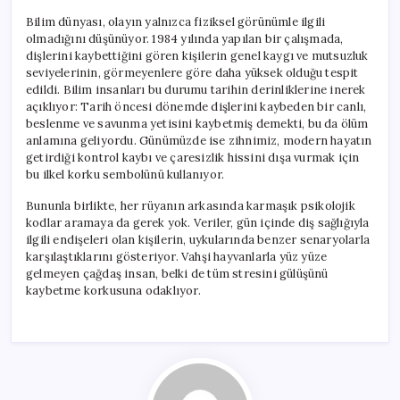
Bilim dünyası, olayın yalnızca fiziksel görünümle ilgili
olmadığını düşünüyor. 1984 yılında yapılan bir çalışmada,
dişlerini kaybettiğini gören kişilerin genel kaygı ve mutsuzluk
seviyelerinin, görmeyenlere göre daha yüksek olduğu tespit
edildi. Bilim insanları bu durumu tarihin derinliklerine inerek
açıklıyor: Tarih öncesi dönemde dişlerini kaybeden bir canlı,
beslenme ve savunma yetisini kaybetmiş demekti, bu da ölüm
anlamına geliyordu. Günümüzde ise zihnimiz, modern hayatın
getirdiği kontrol kaybı ve çaresizlik hissini dışa vurmak için
bu ilkel korku sembolünü kullanıyor.
Bununla birlikte, her rüyanın arkasında karmaşık psikolojik
kodlar aramaya da gerek yok. Veriler, gün içinde diş sağlığıyla
ilgili endişeleri olan kişilerin, uykularında benzer senaryolarla
karşılaştıklarını gösteriyor. Vahşi hayvanlarla yüz yüze
gelmeyen çağdaş insan, belki de tüm stresini gülüşünü
kaybetme korkusuna odaklıyor.