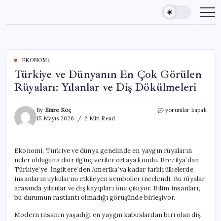
Skip
to
content
EKONOMI
Türkiye ve Dünyanın En Çok Görülen
Rüyaları: Yılanlar ve Diş Dökülmeleri
Türkiye
By
Emre Koç
yorumlar kapalı
ve
15 Mayıs 2026
2 Min Read
Dünyanın
En
Çok
Ekonomi, Türkiye ve dünya genelinde en yaygın rüyaların
Görülen
neler olduğuna dair ilginç veriler ortaya kondu. Brezilya’dan
Rüyaları:
Yılanlar
Türkiye’ye, İngiltere’den Amerika’ya kadar farklı ülkelerde
ve
insanların uykularını etkileyen semboller incelendi. Bu rüyalar
Diş
arasında yılanlar ve diş kayıpları öne çıkıyor. Bilim insanları,
Dökülmeleri
bu durumun rastlantı olmadığı görüşünde birleşiyor.
için
Modern insanın yaşadığı en yaygın kabuslardan biri olan diş