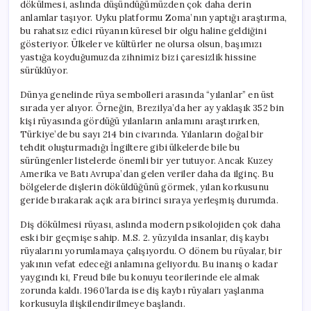
dökülmesi, aslında düşündüğümüzden çok daha derin
anlamlar taşıyor. Uyku platformu Zoma’nın yaptığı araştırma,
bu rahatsız edici rüyanın küresel bir olgu haline geldiğini
gösteriyor. Ülkeler ve kültürler ne olursa olsun, başımızı
yastığa koyduğumuzda zihnimiz bizi çaresizlik hissine
sürüklüyor.
Dünya genelinde rüya sembolleri arasında “yılanlar” en üst
sırada yer alıyor. Örneğin, Brezilya’da her ay yaklaşık 352 bin
kişi rüyasında gördüğü yılanların anlamını araştırırken,
Türkiye’de bu sayı 214 bin civarında. Yılanların doğal bir
tehdit oluşturmadığı İngiltere gibi ülkelerde bile bu
sürüngenler listelerde önemli bir yer tutuyor. Ancak Kuzey
Amerika ve Batı Avrupa’dan gelen veriler daha da ilginç. Bu
bölgelerde dişlerin döküldüğünü görmek, yılan korkusunu
geride bırakarak açık ara birinci sıraya yerleşmiş durumda.
Diş dökülmesi rüyası, aslında modern psikolojiden çok daha
eski bir geçmişe sahip. M.S. 2. yüzyılda insanlar, diş kaybı
rüyalarını yorumlamaya çalışıyordu. O dönem bu rüyalar, bir
yakının vefat edeceği anlamına geliyordu. Bu inanış o kadar
yaygındı ki, Freud bile bu konuyu teorilerinde ele almak
zorunda kaldı. 1960’larda ise diş kaybı rüyaları yaşlanma
korkusuyla ilişkilendirilmeye başlandı.