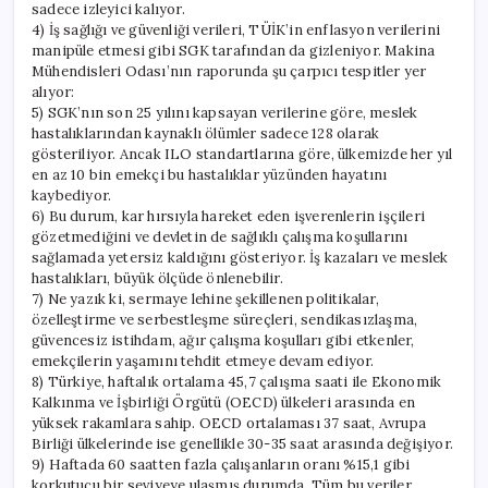
sadece izleyici kalıyor.
4) İş sağlığı ve güvenliği verileri, TÜİK’in enflasyon verilerini
manipüle etmesi gibi SGK tarafından da gizleniyor. Makina
Mühendisleri Odası’nın raporunda şu çarpıcı tespitler yer
alıyor:
5) SGK’nın son 25 yılını kapsayan verilerine göre, meslek
hastalıklarından kaynaklı ölümler sadece 128 olarak
gösteriliyor. Ancak ILO standartlarına göre, ülkemizde her yıl
en az 10 bin emekçi bu hastalıklar yüzünden hayatını
kaybediyor.
6) Bu durum, kar hırsıyla hareket eden işverenlerin işçileri
gözetmediğini ve devletin de sağlıklı çalışma koşullarını
sağlamada yetersiz kaldığını gösteriyor. İş kazaları ve meslek
hastalıkları, büyük ölçüde önlenebilir.
7) Ne yazık ki, sermaye lehine şekillenen politikalar,
özelleştirme ve serbestleşme süreçleri, sendikasızlaşma,
güvencesiz istihdam, ağır çalışma koşulları gibi etkenler,
emekçilerin yaşamını tehdit etmeye devam ediyor.
8) Türkiye, haftalık ortalama 45,7 çalışma saati ile Ekonomik
Kalkınma ve İşbirliği Örgütü (OECD) ülkeleri arasında en
yüksek rakamlara sahip. OECD ortalaması 37 saat, Avrupa
Birliği ülkelerinde ise genellikle 30-35 saat arasında değişiyor.
9) Haftada 60 saatten fazla çalışanların oranı %15,1 gibi
korkutucu bir seviyeye ulaşmış durumda. Tüm bu veriler,