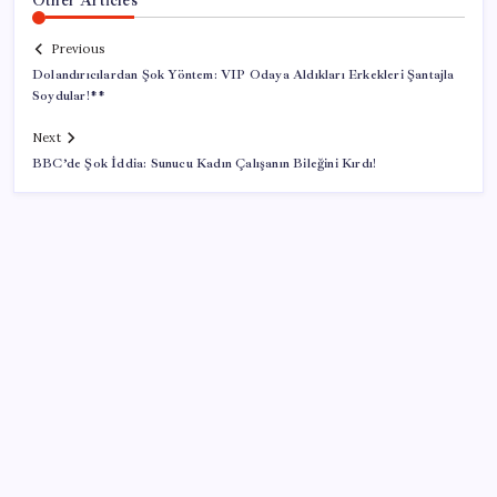
Previous
Dolandırıcılardan Şok Yöntem: VIP Odaya Aldıkları Erkekleri Şantajla
Soydular!**
Next
BBC’de Şok İddia: Sunucu Kadın Çalışanın Bileğini Kırdı!
SON YAZILAR
TBMM Adalet Komisyonu’nda ‘pislik’ tartışması:
MHP’li Bülbül masaya yumruk attı, İYİ Partili vekilin