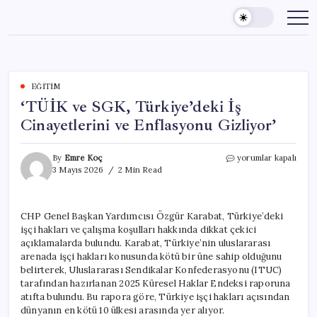
Skip
to
content
EĞITIM
‘TÜİK ve SGK, Türkiye’deki İş
Cinayetlerini ve Enflasyonu Gizliyor’
‘TÜİK
By
Emre Koç
yorumlar kapalı
ve
3 Mayıs 2026
2 Min Read
SGK,
Türkiye’deki
İş
CHP Genel Başkan Yardımcısı Özgür Karabat, Türkiye’deki
Cinayetlerini
işçi hakları ve çalışma koşulları hakkında dikkat çekici
ve
Enflasyonu
açıklamalarda bulundu. Karabat, Türkiye’nin uluslararası
Gizliyor’
arenada işçi hakları konusunda kötü bir üne sahip olduğunu
için
belirterek, Uluslararası Sendikalar Konfederasyonu (ITUC)
tarafından hazırlanan 2025 Küresel Haklar Endeksi raporuna
atıfta bulundu. Bu rapora göre, Türkiye işçi hakları açısından
dünyanın en kötü 10 ülkesi arasında yer alıyor.