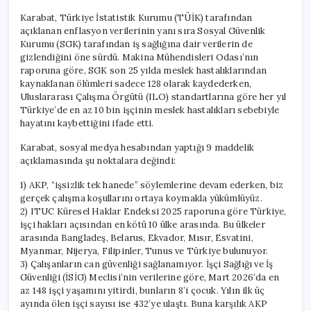
Karabat, Türkiye İstatistik Kurumu (TÜİK) tarafından
açıklanan enflasyon verilerinin yanı sıra Sosyal Güvenlik
Kurumu (SGK) tarafından iş sağlığına dair verilerin de
gizlendiğini öne sürdü. Makina Mühendisleri Odası’nın
raporuna göre, SGK son 25 yılda meslek hastalıklarından
kaynaklanan ölümleri sadece 128 olarak kaydederken,
Uluslararası Çalışma Örgütü (ILO) standartlarına göre her yıl
Türkiye’de en az 10 bin işçinin meslek hastalıkları sebebiyle
hayatını kaybettiğini ifade etti.
Karabat, sosyal medya hesabından yaptığı 9 maddelik
açıklamasında şu noktalara değindi:
1) AKP, “işsizlik tek hanede” söylemlerine devam ederken, biz
gerçek çalışma koşullarını ortaya koymakla yükümlüyüz.
2) ITUC Küresel Haklar Endeksi 2025 raporuna göre Türkiye,
işçi hakları açısından en kötü 10 ülke arasında. Bu ülkeler
arasında Bangladeş, Belarus, Ekvador, Mısır, Esvatini,
Myanmar, Nijerya, Filipinler, Tunus ve Türkiye bulunuyor.
3) Çalışanların can güvenliği sağlanamıyor. İşçi Sağlığı ve İş
Güvenliği (İSİG) Meclisi’nin verilerine göre, Mart 2026’da en
az 148 işçi yaşamını yitirdi, bunların 8’i çocuk. Yılın ilk üç
ayında ölen işçi sayısı ise 432’ye ulaştı. Buna karşılık AKP