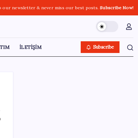
o our newsletter & never miss our best posts.
Subscribe Now!
TIM
İLETİŞİM
Subscribe
SON YAZILAR
ı
Dünyaca ünlü yatırımcı Micheal Burry’den
kıyamet senaryosu: Zirvedeki piyasalar