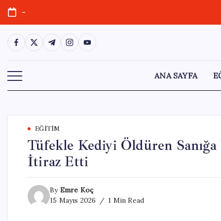
Skip
-
to
content
https://www.facebook.com/
https://twitter.com/
https://t.me/
https://www.instagram.com/
https://youtube.com/
ANA SAYFA
E
EĞITIM
Tüfekle Kediyi Öldüren Sanığa 
İtiraz Etti
By
Emre Koç
15 Mayıs 2026
1 Min Read