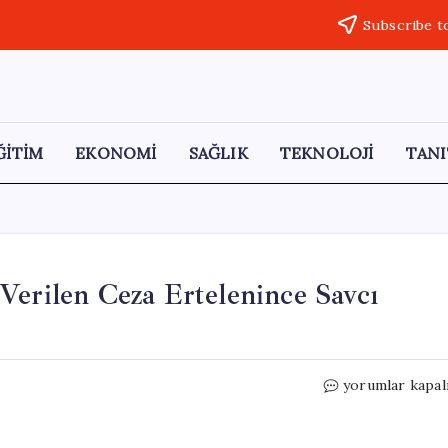
Subscribe t
ĞİTİM
EKONOMİ
SAĞLIK
TEKNOLOJİ
TANI
Verilen Ceza Ertelenince Savcı
Tüfekle
yorumlar kapal
Kediyi
Öldüren
Sanığa