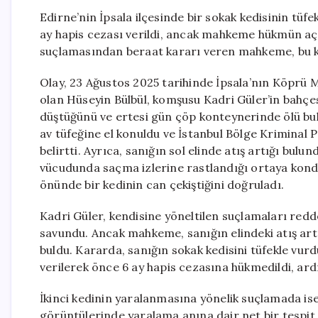
Edirne’nin İpsala ilçesinde bir sokak kedisinin tüf
ay hapis cezası verildi, ancak mahkeme hükmün açık
suçlamasından beraat kararı veren mahkeme, bu kara
Olay, 23 Ağustos 2025 tarihinde İpsala’nın Köprü 
olan Hüseyin Bülbül, komşusu Kadri Güler’in bahçes
düştüğünü ve ertesi gün çöp konteynerinde ölü bul
av tüfeğine el konuldu ve İstanbul Bölge Kriminal 
belirtti. Ayrıca, sanığın sol elinde atış artığı bul
vücudunda saçma izlerine rastlandığı ortaya kon
önünde bir kedinin can çekiştiğini doğruladı.
Kadri Güler, kendisine yöneltilen suçlamaları redd
savundu. Ancak mahkeme, sanığın elindeki atış artı
buldu. Kararda, sanığın sokak kedisini tüfekle vur
verilerek önce 6 ay hapis cezasına hükmedildi, ardın
İkinci kedinin yaralanmasına yönelik suçlamada is
görüntülerinde yaralama anına dair net bir tespit