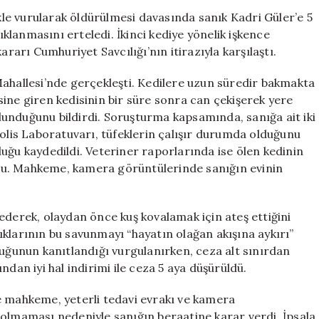
Verilen
ekle vurularak öldürülmesi davasında sanık Kadri Güler’e 5
Ceza
lanmasını erteledi. İkinci kediye yönelik işkence
Ertelenince
rı Cumhuriyet Savcılığı’nın itirazıyla karşılaştı.
Savcı
İtiraz
Mahallesi’nde gerçekleşti. Kedilere uzun süredir bakmakta
Etti
ine giren kedisinin bir süre sonra can çekişerek yere
için
unduğunu bildirdi. Soruşturma kapsamında, sanığa ait iki
Polis Laboratuvarı, tüfeklerin çalışır durumda olduğunu
unduğu kaydedildi. Veteriner raporlarında ise ölen kedinin
du. Mahkeme, kamera görüntülerinde sanığın evinin
ederek, olaydan önce kuş kovalamak için ateş ettiğini
klarının bu savunmayı “hayatın olağan akışına aykırı”
duğunun kanıtlandığı vurgulanırken, ceza alt sınırdan
dan iyi hal indirimi ile ceza 5 aya düşürüldü.
e mahkeme, yeterli tedavi evrakı ve kamera
 olmaması nedeniyle sanığın beraatine karar verdi. İpsala