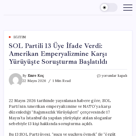
Skip
to
content
EĞITIM
SOL Partili 13 Üye İfade Verdi:
Amerikan Emperyalizmine Karşı
Yürüyüşte Soruşturma Başlatıldı
SOL
By
Emre Koç
yorumlar kapalı
Partili
22 Mayıs 2026
1 Min Read
13
Üye
İfade
22 Mayıs 2026 tarihinde yayınlanan habere göre, SOL
Verdi:
Parti’nin Amerikan emperyalizmine ve NATO’ya karşı
Amerikan
Emperyalizmine
düzenlediği “Bağımsızlık Yürüyüşleri” çerçevesinde 17
Karşı
Mayıs’ta İstanbul’da yapılan yürüyüşte atılan sloganlar
Yürüyüşte
sebebiyle 13 kişi hakkında soruşturma açıldı.
Soruşturma
Başlatıldı
Bu 13 SOL Parti üyesi, “suçu ve suçluyu övmek” ile “örgüt