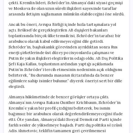
çekti. Kremlin lideri, Schröder’in Almanya’daki siyasi geçmişi
ve Moskova ile olan uzun süreli ilişkileri sayesinde taraflar
arasında iletişim sağlamanın mümkün olabileceğini öne sürdü.
Ancak bu öneri, Avrupa Birliği içinde hızla tartışmalara yol
açtı. Brüksel’de gerçekleştirilen AB dışişleri bakanları
toplantısında birçok ülke temsilcisi, Schröder’in tarafsız bir
arabulucu olarak kabul edilemeyeceğini dile getirdi.
Schröder’in, başbakanlık görevinden ayrıldıktan sonra Rus
enerji şirketlerinde üst düzey pozisyonlarda çalışması ve
Putin ile yakın ilişkileri eleştirilerin odağı oldu. AB Dış Politika
Şefi Kaja Kallas, toplantının ardından yaptığı açıklamada
Putin’in Schröder’i tercih etmesinin nedeninin açık olduğunu
belirterek, “Bu durumda masanın iki tarafında da benzer
eğilimlere sahip isimler bulunur.” diyerek öneriyi sert bir dille
eleştirdi.
Almanya hükümetinde de benzer görüşler ortaya çıktı.
Almanya’nın Avrupa Bakanı Gunther Krichbaum, Schröder’in
Kremlin’e yakın bir profil çizdiğini belirterek, bu ismin
bağımsız bir arabulucu olarak değerlendirilemeyeceğini ifade
etti. Öte yandan, Almanya’daki Sosyal Demokrat Parti içinde
farklı sesler de yükselmeye başladı. Parti dış politika sözcüsü
Adis Ahmetovic, teklifin tamamen geri çevrilmemesi