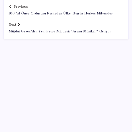
Previous
100 Yıl Önce Ordusunu Fesheden Ülke: Bugün Herkes Milyarder
Next
Müjdat Gezen’den Yeni Proje Müjdesi: “Arena Müzikali” Geliyor
SON YAZILAR
TBMM Adalet Komisyonu’nda ‘pislik’ tartışması:
MHP’li Bülbül masaya yumruk attı, İYİ Partili vekilin
üzerine yürüdü
Airbnb, ürün geliştirme süreçlerinde yapay zekayı