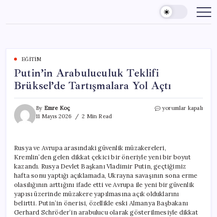
Skip
to
content
EĞITIM
Putin’in Arabuluculuk Teklifi
Brüksel’de Tartışmalara Yol Açtı
Putin’in
By
Emre Koç
yorumlar kapalı
Arabuluculuk
11 Mayıs 2026
2 Min Read
Teklifi
Brüksel’de
Tartışmalara
Rusya ve Avrupa arasındaki güvenlik müzakereleri,
Yol
Kremlin’den gelen dikkat çekici bir öneriyle yeni bir boyut
Açtı
için
kazandı. Rusya Devlet Başkanı Vladimir Putin, geçtiğimiz
hafta sonu yaptığı açıklamada, Ukrayna savaşının sona erme
olasılığının arttığını ifade etti ve Avrupa ile yeni bir güvenlik
yapısı üzerinde müzakere yapılmasına açık olduklarını
belirtti. Putin’in önerisi, özellikle eski Almanya Başbakanı
Gerhard Schröder’in arabulucu olarak gösterilmesiyle dikkat