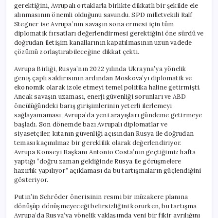
gerektiğini, Avrupalı ortaklarla birlikte dikkatli bir şekilde ele
alınmasının önemli olduğunu savundu. SPD milletvekili Ralf
Stegner ise Avrupa’nın savaşın sona ermesi için tüm
diplomatik fırsatları değerlendirmesi gerektiğini öne sürdü ve
doğrudan iletişim kanallarının kapatılmasının uzun vadede
çözümü zorlaştırabileceğine dikkat çekti.
Avrupa Birliği, Rusya’nın 2022 yılında Ukrayna’ya yönelik
geniş çaplı saldırısının ardından Moskova’yı diplomatik ve
ekonomik olarak izole etmeyi temel politika haline getirmişti.
Ancak savaşın uzaması, enerji güvenliği sorunları ve ABD
öncülüğündeki barış girişimlerinin yeterli ilerlemeyi
sağlayamaması, Avrupa’da yeni arayışları gündeme getirmeye
başladı. Son dönemde bazı Avrupalı diplomatlar ve
siyasetçiler, kıtanın güvenliği açısından Rusya ile doğrudan
teması kaçınılmaz bir gereklilik olarak değerlendiriyor.
Avrupa Konseyi Başkanı Antonio Costa’nın geçtiğimiz hafta
yaptığı “doğru zaman geldiğinde Rusya ile görüşmelere
hazırlık yapılıyor” açıklaması da bu tartışmaların güçlendiğini
gösteriyor.
Putin’in Schröder önerisinin resmi bir müzakere planına
dönüşüp dönüşmeyeceği belirsizliğini korurken, bu tartışma
Avrupa’da Rusya’ya yönelik yaklaşımda yeni bir fikir ayrılığını