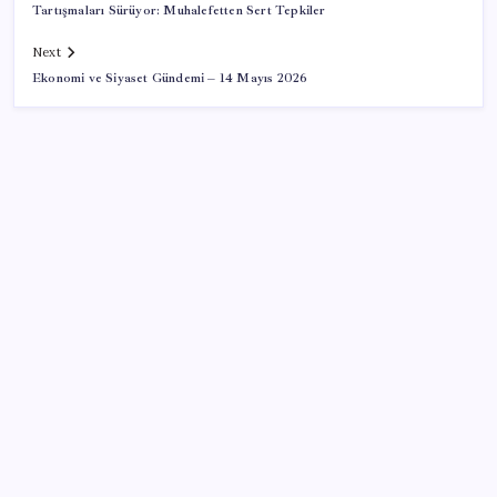
Tartışmaları Sürüyor: Muhalefetten Sert Tepkiler
Next
Ekonomi ve Siyaset Gündemi – 14 Mayıs 2026
SON YAZILAR
Airbnb, ürün geliştirme süreçlerinde yapay zekayı
kullanıyor
CHP Mut ve Silifke İlçe Başkanlıklarında toplu istifa:
YENİ Parti’ye katılma kararı aldılar
Faizsiz ev ve araba alımına kısıtlama