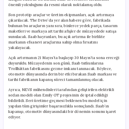
önemli yolculuğunu da resmi olarak noktalamış oldu.
Son prototip araçlar ve üretim ekipmanları, açık artırmaya
çıkarılacak. The Drive’da yer alan habere göre, fabrikada
bulunan bu araçların yanı sıra, binlerce yedek parça, tasarım
maketleri ve markaya ait tarihi afişler de müzayedede satışa
sunulacak. Saab hayranları, bu açık artırma ile birlikte
markanın efsanevi araçlarına sahip olma fırsatını
yakalayacak.
Açık artırmanın 21 Mayıs’ta başlayıp 30 Mayıs’ta sona ereceği
duyuruldu. Müzayedenin son günü, Saab tutkunlarına
Trollhättan fabrikasını gezme imkanı tanınacak. Böylece,
otomotiv dünyasında derin bir etki bırakan Saab markası ve
tarihi fabrikanın kapanış süreci tamamlanmış olacak.
Ayrıca, NEVS mühendisleri tarafından geliştirilen elektrikli
sedan modeli olan Emily GT projesinin de iptal edildiği
bildirildi. Seri üretime geçmesi beklenen bu model için
yapılan tüm girişimler başarısızlıkla sonuçlandı. Saab’ın
kapanışı, otomotiv dünyasındaki bir dönemin sonunu işaret
ediyor.