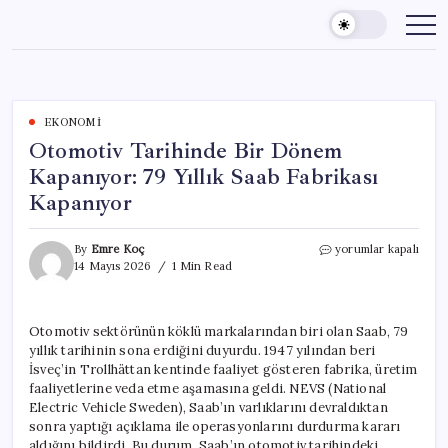
Skip
to
content
EKONOMI
Otomotiv Tarihinde Bir Dönem
Kapanıyor: 79 Yıllık Saab Fabrikası
Kapanıyor
Otomotiv
By
Emre Koç
yorumlar kapalı
Tarihinde
14 Mayıs 2026
1 Min Read
Bir
Dönem
Kapanıyor:
Otomotiv sektörünün köklü markalarından biri olan Saab, 79
79
yıllık tarihinin sona erdiğini duyurdu. 1947 yılından beri
Yıllık
Saab
İsveç’in Trollhättan kentinde faaliyet gösteren fabrika, üretim
Fabrikası
faaliyetlerine veda etme aşamasına geldi. NEVS (National
Kapanıyor
Electric Vehicle Sweden), Saab’ın varlıklarını devraldıktan
için
sonra yaptığı açıklama ile operasyonlarını durdurma kararı
aldığını bildirdi. Bu durum, Saab’ın otomotiv tarihindeki