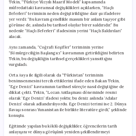
Tekin, “Türkiye Yüzyılı Maarif Modeli” kapsamında
müfredattaki kavramsal değişiklikleri açıklarken, “Haçlı
Seferleri” teriminin neden değiştirildiğine dair şu ifadelere
yer verdi: “Bu kavram genellikle masum bir anlam taşıyor gibi
görünse de, aslında bu tarihsel olaylar birer saldırıdır.” Bu
nedenle “Haçlı Seferleri” ifadesinin yerini “Haçlı Saldırıları”
alacak.
Aynı zamanda, “Coğrafi Keşifler” teriminin yerine
“Sömürgeciliğin Başlangıcı” kavramının getirildiğini belirten
Tekin, bu değişikliğin tarihsel gerçeklikleri yansıttığını
vurguladı.
Orta Asya ile ilgili olarak da “Türkistan” teriminin
benimsenmesini tercih ettiklerini ifade eden Bakan Tekin,
“Ege Denizi” kavramının tarihsel süreçte nasıl değiştiğine de
dikkat çekti. Tekin, “Lozan Antlaşması döneminde resmi
olarak ‘Ege Denizi’ ifadesi yoktu; bu deniz aslında ‘Adalar
Denizi’ olarak adlandırılıyordu. Ege Denizi terimi ise 2. Dünya
Savaşı sonrası Yunanistan ile birlikte literatüre girdi,” şeklinde
konuştu.
Eğitimde yapılan bu köklü değişiklikler, öğrencilerin tarih
anlayışını ve dünya görüşünü yeniden şekillendirmeyi