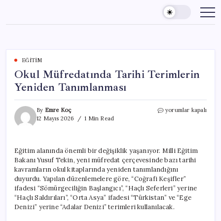
Skip
to
content
EĞITIM
Okul Müfredatında Tarihi Terimlerin
Yeniden Tanımlanması
Okul
By
Emre Koç
yorumlar kapalı
Müfredatında
12 Mayıs 2026
1 Min Read
Tarihi
Terimlerin
Yeniden
Eğitim alanında önemli bir değişiklik yaşanıyor. Milli Eğitim
Tanımlanması
Bakanı Yusuf Tekin, yeni müfredat çerçevesinde bazı tarihi
için
kavramların okul kitaplarında yeniden tanımlandığını
duyurdu. Yapılan düzenlemelere göre, “Coğrafi Keşifler”
ifadesi “Sömürgeciliğin Başlangıcı”, “Haçlı Seferleri” yerine
“Haçlı Saldırıları”, “Orta Asya” ifadesi “Türkistan” ve “Ege
Denizi” yerine “Adalar Denizi” terimleri kullanılacak.