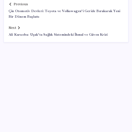
Previous
Çin Otomotiv Devleri: Toyota ve Volkswagen’i Geride Bırakarak Yeni
Bir Dönem Başlattı
Next
Ali Karaoba: Uşak’ta Sağlık Sistemindeki İhmal ve Güven Krizi
SON YAZILAR
Trump’tan Fed Başkanı Warsh’a: Faiz kararı
tamamen ona bağlı değil
Togg Servis Noktası Sayısını Türkiye Genelinde 58’e