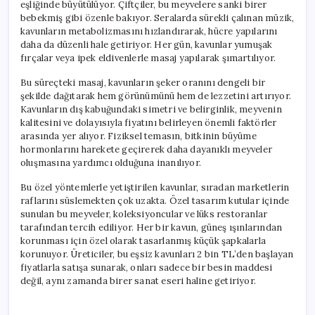
eşliğinde büyütülüyor. Çiftçiler, bu meyvelere sanki birer
bebekmiş gibi özenle bakıyor. Seralarda sürekli çalınan müzik,
kavunların metabolizmasını hızlandırarak, hücre yapılarını
daha da düzenli hale getiriyor. Her gün, kavunlar yumuşak
fırçalar veya ipek eldivenlerle masaj yapılarak şımartılıyor.
Bu süreçteki masaj, kavunların şeker oranını dengeli bir
şekilde dağıtarak hem görünümünü hem de lezzetini artırıyor.
Kavunların dış kabuğundaki simetri ve belirginlik, meyvenin
kalitesini ve dolayısıyla fiyatını belirleyen önemli faktörler
arasında yer alıyor. Fiziksel temasın, bitkinin büyüme
hormonlarını harekete geçirerek daha dayanıklı meyveler
oluşmasına yardımcı olduğuna inanılıyor.
Bu özel yöntemlerle yetiştirilen kavunlar, sıradan marketlerin
raflarını süslemekten çok uzakta. Özel tasarım kutular içinde
sunulan bu meyveler, koleksiyoncular ve lüks restoranlar
tarafından tercih ediliyor. Her bir kavun, güneş ışınlarından
korunması için özel olarak tasarlanmış küçük şapkalarla
korunuyor. Üreticiler, bu eşsiz kavunları 2 bin TL’den başlayan
fiyatlarla satışa sunarak, onları sadece bir besin maddesi
değil, aynı zamanda birer sanat eseri haline getiriyor.