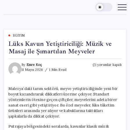
Skip
to
content
EĞITIM
Lüks Kavun Yetiştiriciliği: Müzik ve
Masaj ile Şımartılan Meyveler
Lüks
By
Emre Koç
yorumlar kapalı
Kavun
11 Mayıs 2026
1 Min Read
Yetiştiriciliği:
Müzik
ve
Malezya’daki tarım sektörü, meyve yetiştiriciliğinde yeni bir
Masaj
boyut kazandırarak dikkatleri üzerine çekiyor. Standart
ile
Şımartılan
yöntemlerin ötesine geçen çiftçiler, meyvelerini adeta birer
Meyveler
sanat eseri gibi yetiştiriyor. Bu özel meyveler, lüks tüketim
için
ürünleri arasında yer alıyor ve kabuklarına taktıkları
şapkalarla da dikkat çekiyor.
Putrajaya bölgesindeki seralarda, kavunlar klasik müzik