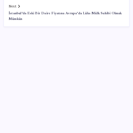
Next
İstanbul’da Eski Bir Daire Fiyatına Avrupa’da Lüks Mülk Sahibi Olmak
Mümkün
SON YAZILAR
TBMM Adalet Komisyonu’nda ‘pislik’ tartışması:
MHP’li Bülbül masaya yumruk attı, İYİ Partili vekilin
üzerine yürüdü
Airbnb, ürün geliştirme süreçlerinde yapay zekayı
kullanıyor