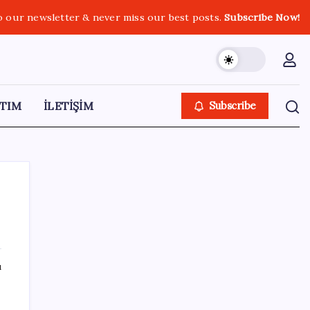
o our newsletter & never miss our best posts.
Subscribe Now!
TIM
İLETİŞİM
Subscribe
SON YAZILAR
ı
Airbnb, ürün geliştirme süreçlerinde yapay
zekayı kullanıyor