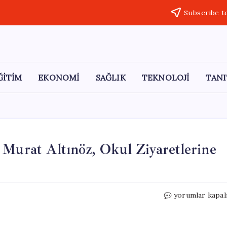
Subscribe t
ĞİTİM
EKONOMİ
SAĞLIK
TEKNOLOJİ
TANI
 Murat Altınöz, Okul Ziyaretlerine
Kırklareli
yorumlar kapal
Milli
Eğitim
Müdürü