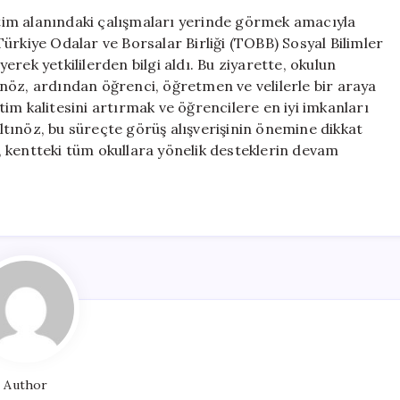
Murat
ğitim alanındaki çalışmaları yerinde görmek amacıyla
Altınöz,
ürkiye Odalar ve Borsalar Birliği (TOBB) Sosyal Bilimler
Okul
yerek yetkililerden bilgi aldı. Bu ziyarette, okulun
Ziyaretlerine
nöz, ardından öğrenci, öğretmen ve velilerle bir araya
Devam
itim kalitesini artırmak ve öğrencilere en iyi imkanları
Ediyor
tınöz, bu süreçte görüş alışverişinin önemine dikkat
için
 kentteki tüm okullara yönelik desteklerin devam
Author