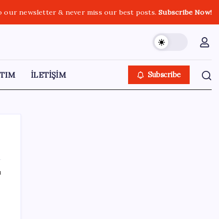
o our newsletter & never miss our best posts.
Subscribe Now!
TIM
İLETİŞİM
Subscribe
ı
SON YAZILAR
Dünyaca ünlü yatırımcı Micheal Burry’den
kıyamet senaryosu: Zirvedeki piyasalar