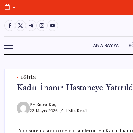
Skip
-
to
content
https://www.facebook.com/
https://twitter.com/
https://t.me/
https://www.instagram.com/
https://youtube.com/
ANA SAYFA
E
EĞITIM
Kadir İnanır Hastaneye Yatırıl
By
Emre Koç
22 Mayıs 2026
1 Min Read
Türk sinemasının önemli isimlerinden Kadir İnanır