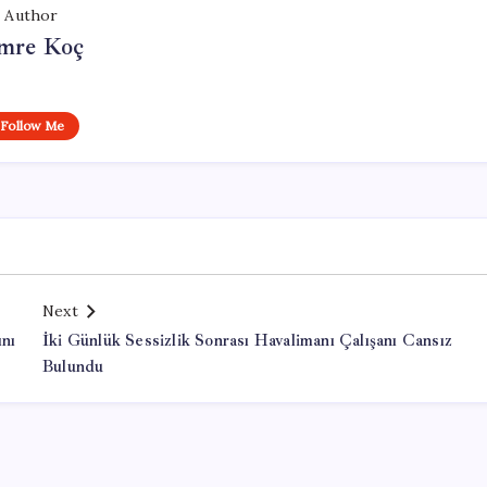
Author
mre Koç
Follow Me
Next
ını
İki Günlük Sessizlik Sonrası Havalimanı Çalışanı Cansız
Bulundu