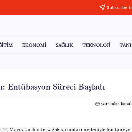
Subscribe t
ĞİTİM
EKONOMİ
SAĞLIK
TEKNOLOJİ
TANI
dı: Entübasyon Süreci Başladı
Kadir
yorumlar kapal
İnanır
Hastaneye
Yatırıldı:
Entübasyon
, 14 Mayıs tarihinde sağlık sorunları nedeniyle hastaneye