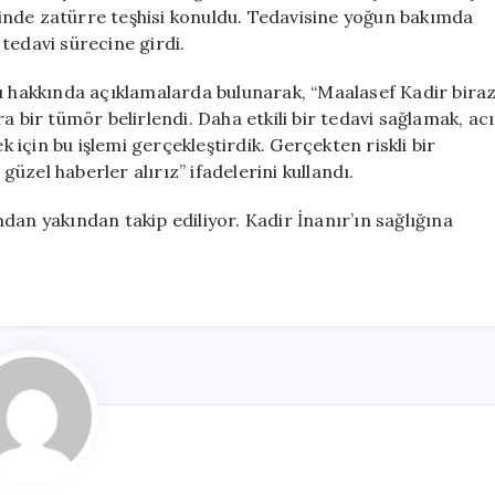
Süreci
erinde zatürre teşhisi konuldu. Tedavisine yoğun bakımda
Başladı
tedavi sürecine girdi.
için
mu hakkında açıklamalarda bulunarak, “Maalasef Kadir bira
a bir tümör belirlendi. Daha etkili bir tedavi sağlamak, acı
için bu işlemi gerçekleştirdik. Gerçekten riskli bir
zel haberler alırız” ifadelerini kullandı.
dan yakından takip ediliyor. Kadir İnanır’ın sağlığına