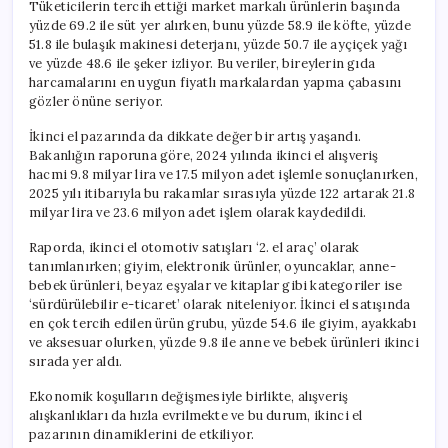
Tüketicilerin tercih ettiği market markalı ürünlerin başında
yüzde 69.2 ile süt yer alırken, bunu yüzde 58.9 ile köfte, yüzde
51.8 ile bulaşık makinesi deterjanı, yüzde 50.7 ile ayçiçek yağı
ve yüzde 48.6 ile şeker izliyor. Bu veriler, bireylerin gıda
harcamalarını en uygun fiyatlı markalardan yapma çabasını
gözler önüne seriyor.
İkinci el pazarında da dikkate değer bir artış yaşandı.
Bakanlığın raporuna göre, 2024 yılında ikinci el alışveriş
hacmi 9.8 milyar lira ve 17.5 milyon adet işlemle sonuçlanırken,
2025 yılı itibarıyla bu rakamlar sırasıyla yüzde 122 artarak 21.8
milyar lira ve 23.6 milyon adet işlem olarak kaydedildi.
Raporda, ikinci el otomotiv satışları ‘2. el araç’ olarak
tanımlanırken; giyim, elektronik ürünler, oyuncaklar, anne-
bebek ürünleri, beyaz eşyalar ve kitaplar gibi kategoriler ise
‘sürdürülebilir e-ticaret’ olarak niteleniyor. İkinci el satışında
en çok tercih edilen ürün grubu, yüzde 54.6 ile giyim, ayakkabı
ve aksesuar olurken, yüzde 9.8 ile anne ve bebek ürünleri ikinci
sırada yer aldı.
Ekonomik koşulların değişmesiyle birlikte, alışveriş
alışkanlıkları da hızla evrilmekte ve bu durum, ikinci el
pazarının dinamiklerini de etkiliyor.