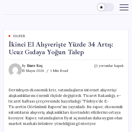
Skip
to
content
HABER
İkinci El Alışverişte Yüzde 34 Artış:
Ucuz Gıdaya Yoğun Talep
İkinci
By
Emre Koç
yorumlar kapalı
El
15 Mayıs 2026
1 Min Read
Alışverişte
Yüzde
34
Derinleşen ekonomik kriz, vatandaşların internet alışverişi
Artış:
alışkanlıklarını önemli ölçüde değiştirdi. Ticaret Bakanlığı, e-
Ucuz
Gıdaya
ticaret haftası çerçevesinde hazırladığı “Türkiye’de E-
Yoğun
Ticaretin Görünümü Raporu”nu yayınladı. Bu rapor, ekonomik
Talep
sıkıntıların alışveriş alışkanlıkları üzerindeki etkilerini ortaya
için
koyuyor. Rapor, vatandaşların fiyat açısından daha uygun olan
market markalı ürünlere yöneldiğini gösteriyor.