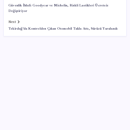
Güvenlik İhlali: Goodyear ve Michelin, Riskli Lastikleri Ücretsiz
Değiştiriyor
Next
Tekirdağ’da Kontrolden Çıkan Otomobil Takla Attı, Sürücü Yaralandı
SON YAZILAR
ATA AÖF bütünleme sınav sonuçları ne zaman
açıklanacak? 2026 ATA AÖF bütünleme sonuç tarihi
ve sorgulama ekranı…
Akaryakıtta beklenen haber geldi: Motorin