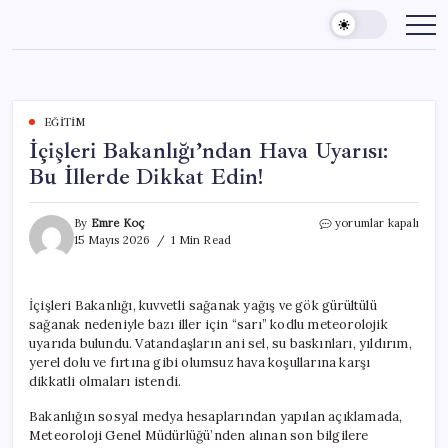
Skip
to
content
EĞITIM
İçişleri Bakanlığı’ndan Hava Uyarısı:
Bu İllerde Dikkat Edin!
İçişleri
By
Emre Koç
yorumlar kapalı
Bakanlığı’ndan
15 Mayıs 2026
1 Min Read
Hava
Uyarısı:
Bu
İçişleri Bakanlığı, kuvvetli sağanak yağış ve gök gürültülü
İllerde
sağanak nedeniyle bazı iller için “sarı” kodlu meteorolojik
Dikkat
Edin!
uyarıda bulundu. Vatandaşların ani sel, su baskınları, yıldırım,
için
yerel dolu ve fırtına gibi olumsuz hava koşullarına karşı
dikkatli olmaları istendi.
Bakanlığın sosyal medya hesaplarından yapılan açıklamada,
Meteoroloji Genel Müdürlüğü’nden alınan son bilgilere