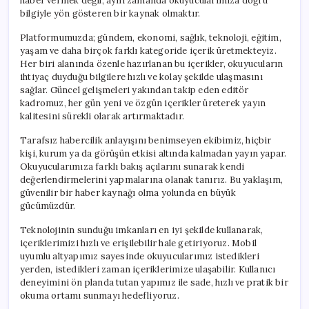
haber vermek değil, aynı zamanda okuyucularımıza doğru
bilgiyle yön gösteren bir kaynak olmaktır.
Platformumuzda; gündem, ekonomi, sağlık, teknoloji, eğitim,
yaşam ve daha birçok farklı kategoride içerik üretmekteyiz.
Her biri alanında özenle hazırlanan bu içerikler, okuyucuların
ihtiyaç duyduğu bilgilere hızlı ve kolay şekilde ulaşmasını
sağlar. Güncel gelişmeleri yakından takip eden editör
kadromuz, her gün yeni ve özgün içerikler üreterek yayın
kalitesini sürekli olarak artırmaktadır.
Tarafsız habercilik anlayışını benimseyen ekibimiz, hiçbir
kişi, kurum ya da görüşün etkisi altında kalmadan yayın yapar.
Okuyucularımıza farklı bakış açılarını sunarak kendi
değerlendirmelerini yapmalarına olanak tanırız. Bu yaklaşım,
güvenilir bir haber kaynağı olma yolunda en büyük
gücümüzdür.
Teknolojinin sunduğu imkanları en iyi şekilde kullanarak,
içeriklerimizi hızlı ve erişilebilir hale getiriyoruz. Mobil
uyumlu altyapımız sayesinde okuyucularımız istedikleri
yerden, istedikleri zaman içeriklerimize ulaşabilir. Kullanıcı
deneyimini ön planda tutan yapımız ile sade, hızlı ve pratik bir
okuma ortamı sunmayı hedefliyoruz.