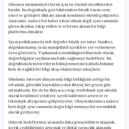
Okuyucu memnuniyeti bizim için en önemli önceliklerden
biridir. Bu doğrultuda geri bildirimlere büyük önem verir,
öneri ve görüşleri dikkate alarak kendimizi sürekli geliştiririz.
Amacımız, sadece bir haber sitesi olmak değil; aynı zamanda
güven duyulan, takip edilen ve referans alınan bir bilgi
platformu olmaktır.
Yayın politikamızda etik değerler büyük yer tutar. Yanıltıcı,
doğrulanmamış ya da manipülatif içeriklere yer vermemeye
özen gösteririz. Toplumsal sorumluluğun bilincinde olarak,
doğru bilginin yayılmasına katkı sağlamayı hedefleriz. Bu
doğrultuda hem bireylerin bilinçlenmesine katkıda bulunur
hem de sağlıklı bir bilgi akışı oluşturmayı amaçlarız.
Günümüz internet dünyasında bilgi kirliliğinin arttığı bir
ortamda, güvenilir kaynaklara olan ihtiyaç her geçen gün
artmaktadır. Biz de bu ihtiyaca cevap verebilmek için sürekli
olarak kendimizi yeniliyor, içerik kalitemizi artırıyor ve
teknolojik altyapımızı geliştiriyoruz. Okuyucularımıza sadece
hızlı değil, aynı zamanda doğru bilgi sunmayı bir sorumluluk
olarak görüyoruz.
Gelecek hedeflerimiz arasında daha geniş kitlelere ulaşmak,
içerik çeşitliliğimizi artırmak ve dijital yayıncılık alanında