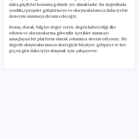
daha güçlü bir konuma gelmek yer almaktadır. Bu doğrultuda
yenilikçi projeler geliştirmeye ve okuyucularımıza daha iyi bir
deneyim sunmaya devam edeceğiz.
Sonuç olarak, bilgiye değer veren, doğru haberciliği ilke
edinen ve okuyucularına güvenilir içerikler sunmayı
amaçlayan bir platform olarak yolumuza devam ediyoruz. Siz
değerli okuyucularımızın desteğiyle büyüyor, gelişiyor ve her
geçen gün daha iyiye ulaşmak için çalışıyoruz.
SON YAZILAR
TBMM Adalet Komisyonu’nda ‘pislik’ tartışması:
MHP’li Bülbül masaya yumruk attı, İYİ Partili vekilin