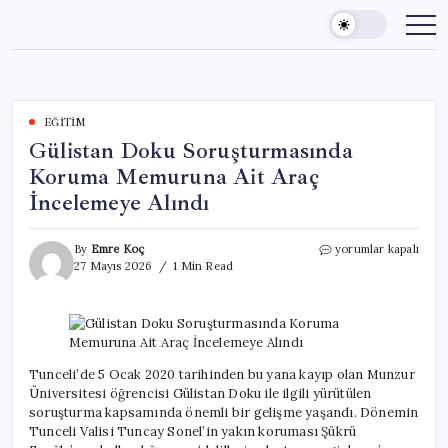
Skip
to
content
EĞITIM
Gülistan Doku Soruşturmasında
Koruma Memuruna Ait Araç
İncelemeye Alındı
Gülistan
By
Emre Koç
yorumlar kapalı
Doku
27 Mayıs 2026
1 Min Read
Soruşturmasında
Koruma
Memuruna
Ait
Araç
İncelemeye
Tunceli’de 5 Ocak 2020 tarihinden bu yana kayıp olan Munzur
Alındı
Üniversitesi öğrencisi Gülistan Doku ile ilgili yürütülen
için
soruşturma kapsamında önemli bir gelişme yaşandı. Dönemin
Tunceli Valisi Tuncay Sonel’in yakın koruması Şükrü