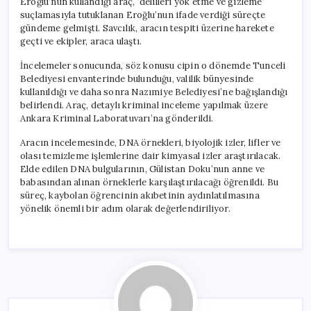
Eroğlu’nun kullandığı araç, ‘delilleri yok etme ve gizleme’
suçlamasıyla tutuklanan Eroğlu’nun ifade verdiği süreçte
gündeme gelmişti. Savcılık, aracın tespiti üzerine harekete
geçti ve ekipler, araca ulaştı.
İncelemeler sonucunda, söz konusu cipin o dönemde Tunceli
Belediyesi envanterinde bulunduğu, valilik bünyesinde
kullanıldığı ve daha sonra Nazımiye Belediyesi’ne bağışlandığı
belirlendi. Araç, detaylı kriminal inceleme yapılmak üzere
Ankara Kriminal Laboratuvarı’na gönderildi.
Aracın incelemesinde, DNA örnekleri, biyolojik izler, lifler ve
olası temizleme işlemlerine dair kimyasal izler araştırılacak.
Elde edilen DNA bulgularının, Gülistan Doku’nun anne ve
babasından alınan örneklerle karşılaştırılacağı öğrenildi. Bu
süreç, kaybolan öğrencinin akıbetinin aydınlatılmasına
yönelik önemli bir adım olarak değerlendiriliyor.