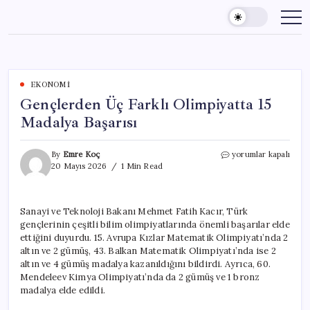
Skip
to
content
EKONOMI
Gençlerden Üç Farklı Olimpiyatta 15
Madalya Başarısı
Gençlerden
By
Emre Koç
yorumlar kapalı
Üç
20 Mayıs 2026
1 Min Read
Farklı
Olimpiyatta
15
Sanayi ve Teknoloji Bakanı Mehmet Fatih Kacır, Türk
Madalya
gençlerinin çeşitli bilim olimpiyatlarında önemli başarılar elde
Başarısı
için
ettiğini duyurdu. 15. Avrupa Kızlar Matematik Olimpiyatı’nda 2
altın ve 2 gümüş, 43. Balkan Matematik Olimpiyatı’nda ise 2
altın ve 4 gümüş madalya kazanıldığını bildirdi. Ayrıca, 60.
Mendeleev Kimya Olimpiyatı’nda da 2 gümüş ve 1 bronz
madalya elde edildi.