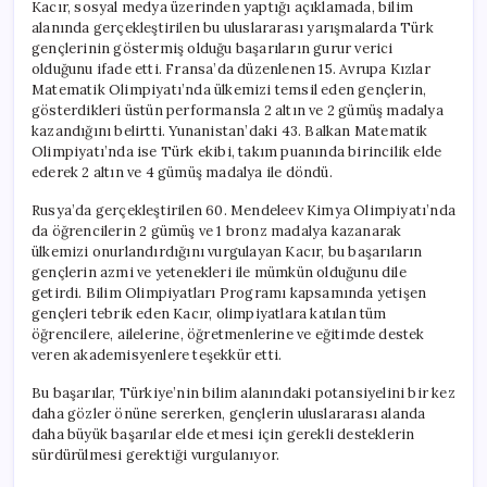
Kacır, sosyal medya üzerinden yaptığı açıklamada, bilim
alanında gerçekleştirilen bu uluslararası yarışmalarda Türk
gençlerinin göstermiş olduğu başarıların gurur verici
olduğunu ifade etti. Fransa’da düzenlenen 15. Avrupa Kızlar
Matematik Olimpiyatı’nda ülkemizi temsil eden gençlerin,
gösterdikleri üstün performansla 2 altın ve 2 gümüş madalya
kazandığını belirtti. Yunanistan’daki 43. Balkan Matematik
Olimpiyatı’nda ise Türk ekibi, takım puanında birincilik elde
ederek 2 altın ve 4 gümüş madalya ile döndü.
Rusya’da gerçekleştirilen 60. Mendeleev Kimya Olimpiyatı’nda
da öğrencilerin 2 gümüş ve 1 bronz madalya kazanarak
ülkemizi onurlandırdığını vurgulayan Kacır, bu başarıların
gençlerin azmi ve yetenekleri ile mümkün olduğunu dile
getirdi. Bilim Olimpiyatları Programı kapsamında yetişen
gençleri tebrik eden Kacır, olimpiyatlara katılan tüm
öğrencilere, ailelerine, öğretmenlerine ve eğitimde destek
veren akademisyenlere teşekkür etti.
Bu başarılar, Türkiye’nin bilim alanındaki potansiyelini bir kez
daha gözler önüne sererken, gençlerin uluslararası alanda
daha büyük başarılar elde etmesi için gerekli desteklerin
sürdürülmesi gerektiği vurgulanıyor.