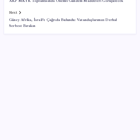
AKP MKYK Toplantısında Önemli Gündem Maddeleri Görüşülecek
Next
Güney Afrika, İsrail’e Çağrıda Bulundu: Vatandaşlarımızı Derhal
Serbest Bırakın
SON YAZILAR
TBMM Adalet Komisyonu’nda ‘pislik’ tartışması:
MHP’li Bülbül masaya yumruk attı, İYİ Partili vekilin
üzerine yürüdü
Airbnb, ürün geliştirme süreçlerinde yapay zekayı
kullanıyor