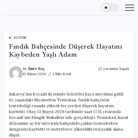
Skip
to
content
EĞITIM
Fındık Bahçesinde Düşerek Hayatını
Kaybeden Yaşlı Adam
Fındık
By
Emre Koç
yorumlar kapalı
Bahçesinde
13 Mayıs 2026
1 Min Read
Düşerek
Hayatını
Kaybeden
Sakarya’nın Kocaali ilçesinde üzücü bir kaza meydana geldi.
Yaşlı
62 yaşındaki Nizamettin Temizkan, fındık bahçesini
Adam
için
temizlediği esnada yüksek bir yerden düşerek hayatını
kaybetti. Olay, 13 Mayıs 2026 tarihinde saat 17.15 civarında
Kocaali’nin Süngüt Mahallesi’nde gerçekleşti. Temizkan, hasat
dönemine az bir süre kala bahçedeki çalıları temizlerken
dengesini kaybetti ve metrelerce yükseklikten kayalık alana
düştü.