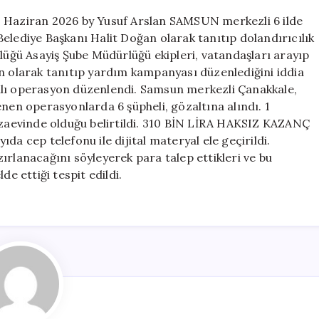
1 Haziran 2026 by Yusuf Arslan SAMSUN merkezli 6 ilde
r Belediye Başkanı Halit Doğan olarak tanıtıp dolandırıcılık
rlüğü Asayiş Şube Müdürlüğü ekipleri, vatandaşları arayıp
an olarak tanıtıp yardım kampanyası düzenlediğini iddia
nlı operasyon düzenlendi. Samsun merkezli Çanakkale,
enen operasyonlarda 6 şüpheli, gözaltına alındı. 1
cezaevinde olduğu belirtildi. 310 BİN LİRA HAKSIZ KAZANÇ
da cep telefonu ile dijital materyal ele geçirildi.
azırlanacağını söyleyerek para talep ettikleri ve bu
de ettiği tespit edildi.