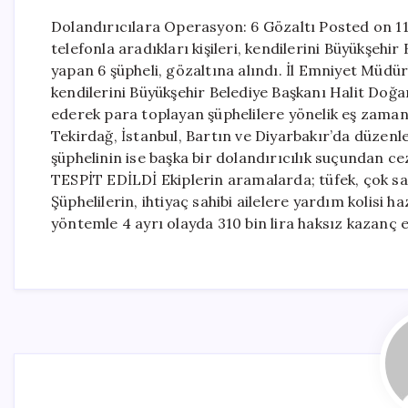
Dolandırıcılara Operasyon: 6 Gözaltı Posted on 1
telefonla aradıkları kişileri, kendilerini Büyükşehi
yapan 6 şüpheli, gözaltına alındı. İl Emniyet Müdü
kendilerini Büyükşehir Belediye Başkanı Halit Doğ
ederek para toplayan şüphelilere yönelik eş zama
Tekirdağ, İstanbul, Bartın ve Diyarbakır’da düzenl
şüphelinin ise başka bir dolandırıcılık suçundan 
TESPİT EDİLDİ Ekiplerin aramalarda; tüfek, çok sayı
Şüphelilerin, ihtiyaç sahibi ailelere yardım kolisi h
yöntemle 4 ayrı olayda 310 bin lira haksız kazanç el