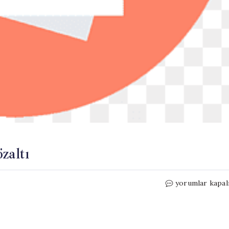
zaltı
Dolandırıcılara
yorumlar kapal
Operasyon:
6
Gözaltı
için