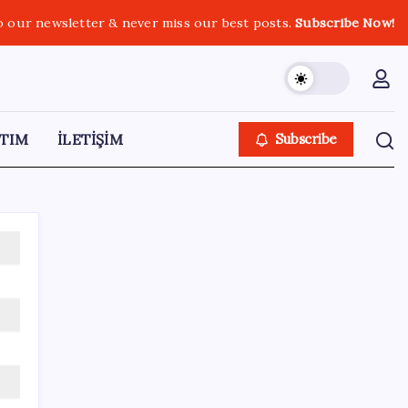
o our newsletter & never miss our best posts.
Subscribe Now!
TIM
İLETİŞİM
Subscribe
SON YAZILAR
Dünyaca ünlü yatırımcı Micheal Burry’den
kıyamet senaryosu: Zirvedeki piyasalar