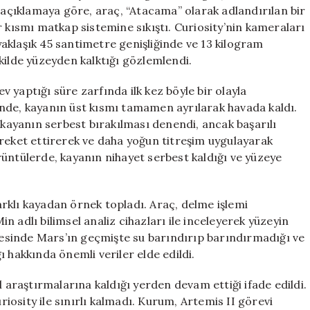
İle
n açıklamaya göre, araç, “Atacama” olarak adlandırılan bir
Karşılaştı
r kısmı matkap sistemine sıkıştı. Curiosity’nin kameraları
için
aklaşık 45 santimetre genişliğinde ve 13 kilogram
kilde yüzeyden kalktığı gözlemlendi.
ev yaptığı süre zarfında ilk kez böyle bir olayla
iğinde, kayanın üst kısmı tamamen ayrılarak havada kaldı.
 kayanın serbest bırakılması denendi, ancak başarılı
areket ettirerek ve daha yoğun titreşim uygulayarak
üntülerde, kayanın nihayet serbest kaldığı ve yüzeye
rklı kayadan örnek topladı. Araç, delme işlemi
 adlı bilimsel analiz cihazları ile inceleyerek yüzeyin
ayesinde Mars’ın geçmişte su barındırıp barındırmadığı ve
 hakkında önemli veriler elde edildi.
l araştırmalarına kaldığı yerden devam ettiği ifade edildi.
osity ile sınırlı kalmadı. Kurum, Artemis II görevi