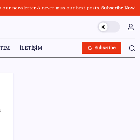
o our newsletter & never miss our best posts.
Subscribe Now!
TIM
İLETİŞİM
Subscribe
ı
SON YAZILAR
Dünyaca ünlü yatırımcı Micheal Burry’den
kıyamet senaryosu: Zirvedeki piyasalar