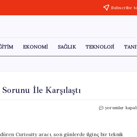
Subscribe t
ĞİTİM
EKONOMİ
SAĞLIK
TEKNOLOJİ
TANI
Sorunu İle Karşılaştı
Curiosity
yorumlar kapal
Aracı
Mars’ta
Matkap
Sorunu
üren Curiosity aracı, son günlerde ilginç bir teknik