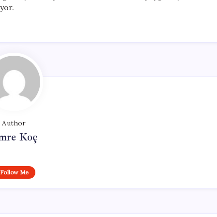
yor.
Author
mre Koç
Follow Me