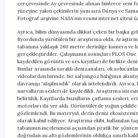
çerçevesinde Ay çevresinde alınan binlerce yeni f
yüzeyine yakın çekimlerin yanı sıra Dünya ve Samany
Fotoğraf arşivine NASA’nın resmi internet sitesi ü
Ayrıca, bilim dünyasında dikkat çeken bir başka ge
fiyordunda yürütülen bir araştırma oldu. Araştırma
tabanına yaklaşık 260 metre derinliğe kamera ve h
gerçekleştirdiler. Çalışmanın sonuçları PLOS One
kaydedilen görüntü ve ses kayıtları ile birlikte de
Bunlar arasında taraklı denizanaları, ok solucanları
videolardan birinde, bir salyangoz balığının akıntı
davranışı “alışılmadık” olarak nitelendirdi. Ayrıca
narvalların sesleri de kaydedildi. Araştırma süres
belirtildi. Kayıtlarda buzulların çatlama sesleri, e
motorları da yer aldı. Görüntülerde yoğun şekilde 
gözlemlendi. Bu materyal, derin deniz ekosistemind
olarak kabul ediliyor. Araştırma ekibi, kullanılan t
tabanının incelenmesi açısından pratik bir yönt
doğrudan su altı gözlemlerinin oldukça sınırlı kald