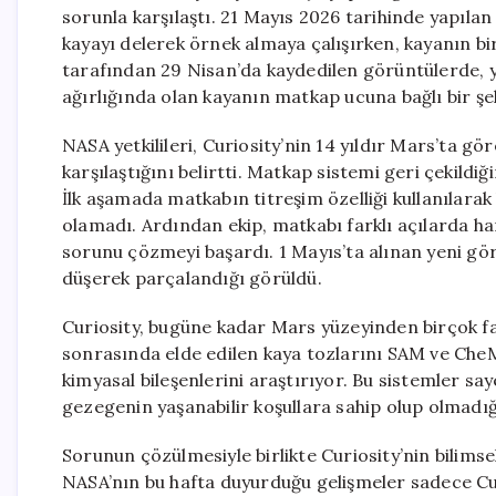
sorunla karşılaştı. 21 Mayıs 2026 tarihinde yapıla
kayayı delerek örnek almaya çalışırken, kayanın bi
tarafından 29 Nisan’da kaydedilen görüntülerde, y
ağırlığında olan kayanın matkap ucuna bağlı bir şe
NASA yetkilileri, Curiosity’nin 14 yıldır Mars’ta gör
karşılaştığını belirtti. Matkap sistemi geri çekild
İlk aşamada matkabın titreşim özelliği kullanılarak
olamadı. Ardından ekip, matkabı farklı açılarda h
sorunu çözmeyi başardı. 1 Mayıs’ta alınan yeni gör
düşerek parçalandığı görüldü.
Curiosity, bugüne kadar Mars yüzeyinden birçok fa
sonrasında elde edilen kaya tozlarını SAM ve CheMin
kimyasal bileşenlerini araştırıyor. Bu sistemler s
gezegenin yaşanabilir koşullara sahip olup olmadığı
Sorunun çözülmesiyle birlikte Curiosity’nin bilimse
NASA’nın bu hafta duyurduğu gelişmeler sadece Curi