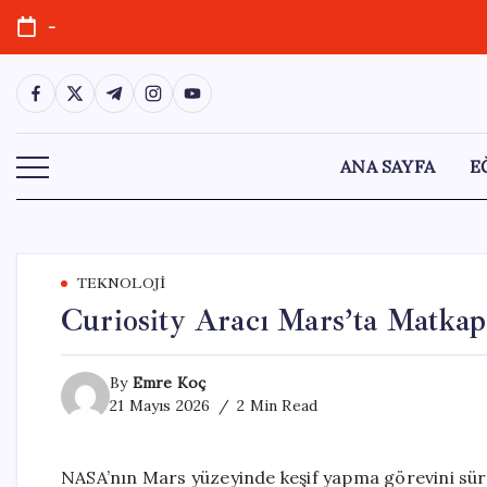
Skip
-
to
content
https://www.facebook.com/
https://twitter.com/
https://t.me/
https://www.instagram.com/
https://youtube.com/
ANA SAYFA
E
TEKNOLOJI
Curiosity Aracı Mars’ta Matkap 
By
Emre Koç
21 Mayıs 2026
2 Min Read
NASA’nın Mars yüzeyinde keşif yapma görevini sürd