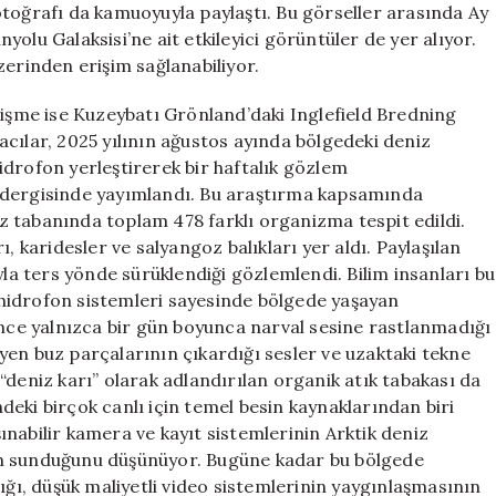
otoğrafı da kamuoyuyla paylaştı. Bu görseller arasında Ay
olu Galaksisi’ne ait etkileyici görüntüler de yer alıyor.
zerinden erişim sağlanabiliyor.
lişme ise Kuzeybatı Grönland’daki Inglefield Bredning
cılar, 2025 yılının ağustos ayında bölgedeki deniz
idrofon yerleştirerek bir haftalık gözlem
 dergisinde yayımlandı. Bu araştırma kapsamında
niz tabanında toplam 478 farklı organizma tespit edildi.
, karidesler ve salyangoz balıkları yer aldı. Paylaşılan
yla ters yönde sürüklendiği gözlemlendi. Bilim insanları bu
, hidrofon sistemleri sayesinde bölgede yaşayan
ince yalnızca bir gün boyunca narval sesine rastlanmadığı
riyen buz parçalarının çıkardığı sesler ve uzaktaki tekne
“deniz karı” olarak adlandırılan organik atık tabakası da
eki birçok canlı için temel besin kaynaklarından biri
aşınabilir kamera ve kayıt sistemlerinin Arktik deniz
em sunduğunu düşünüyor. Bugüne kadar bu bölgede
ığı, düşük maliyetli video sistemlerinin yaygınlaşmasının