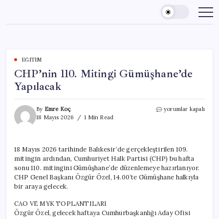
Skip
to
content
EĞITIM
CHP’nin 110. Mitingi Gümüşhane’de
Yapılacak
CHP’nin
By
Emre Koç
yorumlar kapalı
110.
18 Mayıs 2026
1 Min Read
Mitingi
Gümüşhane’de
Yapılacak
18 Mayıs 2026 tarihinde Balıkesir’de gerçekleştirilen 109.
için
mitingin ardından, Cumhuriyet Halk Partisi (CHP) bu hafta
sonu 110. mitingini Gümüşhane’de düzenlemeye hazırlanıyor.
CHP Genel Başkanı Özgür Özel, 14.00’te Gümüşhane halkıyla
bir araya gelecek.
CAO VE MYK TOPLANTILARI
Özgür Özel, gelecek haftaya Cumhurbaşkanlığı Aday Ofisi