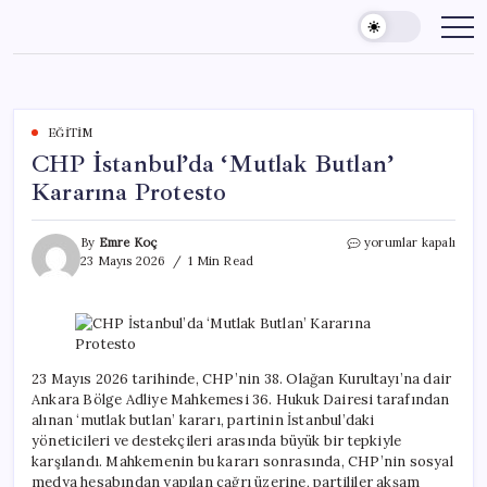
Skip
to
content
EĞITIM
CHP İstanbul’da ‘Mutlak Butlan’
Kararına Protesto
CHP
By
Emre Koç
yorumlar kapalı
İstanbul’da
23 Mayıs 2026
1 Min Read
‘Mutlak
Butlan’
Kararına
Protesto
için
23 Mayıs 2026 tarihinde, CHP’nin 38. Olağan Kurultayı’na dair
Ankara Bölge Adliye Mahkemesi 36. Hukuk Dairesi tarafından
alınan ‘mutlak butlan’ kararı, partinin İstanbul’daki
yöneticileri ve destekçileri arasında büyük bir tepkiyle
karşılandı. Mahkemenin bu kararı sonrasında, CHP’nin sosyal
medya hesabından yapılan çağrı üzerine, partililer akşam