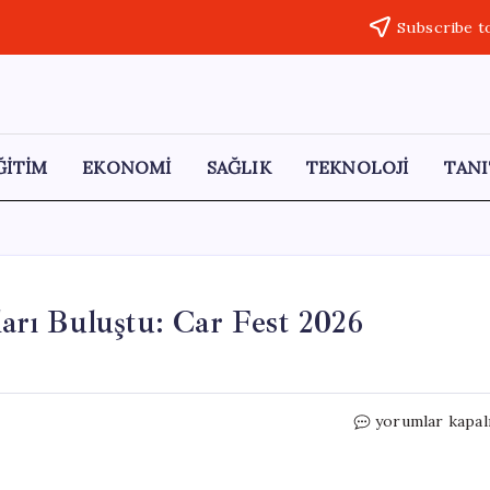
Subscribe t
ĞİTİM
EKONOMİ
SAĞLIK
TEKNOLOJİ
TANI
rı Buluştu: Car Fest 2026
Çekmeköy’de
yorumlar kapal
Otomobil
Tutkunları
Buluştu: