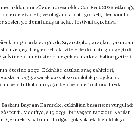
Car
 meraklılarının gözde adresi oldu. Car Fest 2026 etkinliği,
Fest
a binlerce ziyaretçiye olağanüstü bir görsel şölen sundu.
2026
sesleriyle donatılmış araçlar, festivali açık hava
Muhteşem
Bir
Atmosfer
üyük bir gururla sergiledi. Ziyaretçiler, araçları yakından
Yarattı
arı ve çeşitli eğlenceli aktivitelerle dolu bir gün geçirdi.
için
6’yı İstanbul’un ötesinde bir çekim merkezi haline getirdi.
n ötesine geçti. Etkinliğe katılan araç sahipleri,
çocuklara bağışlayarak sosyal sorumluluk projelerine
ıların hem tutkularını yaşarken hem de topluma fayda
 Başkanı Bayram Karateke, etkinliğin başarısını vurguladı.
österdi. Modifiye, suç değil, bir yaşam tarzıdır. Katılan
. Çekmeköy halkının da ilgisi çok yüksek, biz oldukça