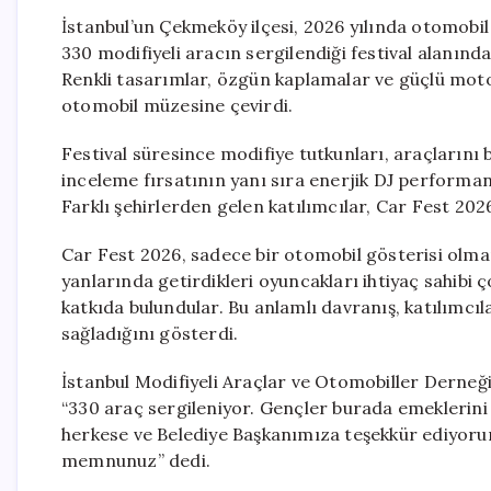
İstanbul’un Çekmeköy ilçesi, 2026 yılında otomobil
330 modifiyeli aracın sergilendiği festival alanınd
Renkli tasarımlar, özgün kaplamalar ve güçlü motor 
otomobil müzesine çevirdi.
Festival süresince modifiye tutkunları, araçlarını b
inceleme fırsatının yanı sıra enerjik DJ performansl
Farklı şehirlerden gelen katılımcılar, Car Fest 202
Car Fest 2026, sadece bir otomobil gösterisi olmanı
yanlarında getirdikleri oyuncakları ihtiyaç sahibi 
katkıda bulundular. Bu anlamlı davranış, katılımc
sağladığını gösterdi.
İstanbul Modifiyeli Araçlar ve Otomobiller Derneği
“330 araç sergileniyor. Gençler burada emeklerini g
herkese ve Belediye Başkanımıza teşekkür ediyorum
memnunuz” dedi.