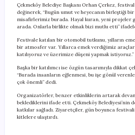
Çekmeköy Belediye Başkanı Orhan Çerkez, festiva
değinerek, “Bugün umut ve heyecanın birleştiği bir e
misafirlerimiz burada. Hayal kuran, yeni projeler 
arada. Onlarla birlikte olmak bizi mutlu etti” ifadele
Festivale katılan bir otomobil tutkunu, yılların e
bir atmosfer var. Yıllarca emek verdiğimiz araçları
katılıyoruz ve üzerimize düşeni yapmak istiyoruz.”
Başka bir katılımcı ise özgün tasarımıyla dikkat çekt
“Burada insanların eğlenmesi, bu işe gönül verenle
çok önemli” dedi.
Organizatörler, benzer etkinliklerin artarak deva
beklediklerini ifade etti. Çekmeköy Belediyesi’nin d
katkılar sağladı. Ziyaretçiler, gün boyunca festiv
kitlelere ulaştırdı.