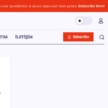
o our newsletter & never miss our best posts.
Subscribe Now!
TIM
İLETİŞİM
Subscribe
SON YAZILAR
ı
ATA AÖF bütünleme sınav sonuçları ne
zaman açıklanacak? 2026 ATA AÖF