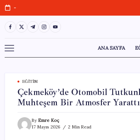
Skip
-
to
content
https://www.facebook.com/
https://twitter.com/
https://t.me/
https://www.instagram.com/
https://youtube.com/
ANA SAYFA
E
EĞITIM
Çekmeköy’de Otomobil Tutkunla
Muhteşem Bir Atmosfer Yarattı
By
Emre Koç
17 Mayıs 2026
2 Min Read