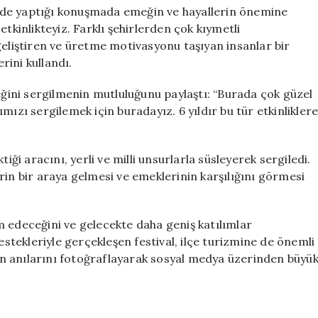
lde yaptığı konuşmada emeğin ve hayallerin önemine
tkinlikteyiz. Farklı şehirlerden çok kıymetli
geliştiren ve üretme motivasyonu taşıyan insanlar bir
rini kullandı.
meğini sergilmenin mutluluğunu paylaştı: “Burada çok güzel
mızı sergilemek için buradayız. 6 yıldır bu tür etkinlikler
iği aracını, yerli ve milli unsurlarla süsleyerek sergiledi.
rin bir araya gelmesi ve emeklerinin karşılığını görmesi
m edeceğini ve gelecekte daha geniş katılımlar
estekleriyle gerçekleşen festival, ilçe turizmine de önemli
alin anılarını fotoğraflayarak sosyal medya üzerinden büyü