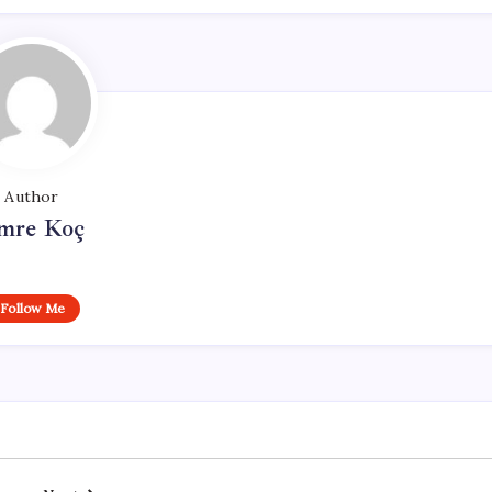
Author
mre Koç
Follow Me