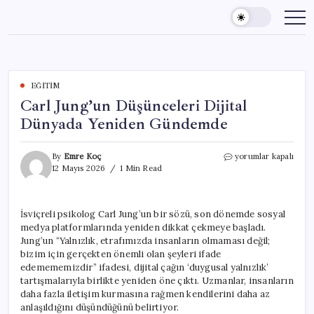
Skip
to
content
EĞITIM
Carl Jung’un Düşünceleri Dijital
Dünyada Yeniden Gündemde
Carl
By
Emre Koç
yorumlar kapalı
Jung’un
12 Mayıs 2026
1 Min Read
Düşünceleri
Dijital
Dünyada
İsviçreli psikolog Carl Jung’un bir sözü, son dönemde sosyal
Yeniden
medya platformlarında yeniden dikkat çekmeye başladı.
Gündemde
için
Jung’un “Yalnızlık, etrafımızda insanların olmaması değil;
bizim için gerçekten önemli olan şeyleri ifade
edemememizdir” ifadesi, dijital çağın ‘duygusal yalnızlık’
tartışmalarıyla birlikte yeniden öne çıktı. Uzmanlar, insanların
daha fazla iletişim kurmasına rağmen kendilerini daha az
anlaşıldığını düşündüğünü belirtiyor.