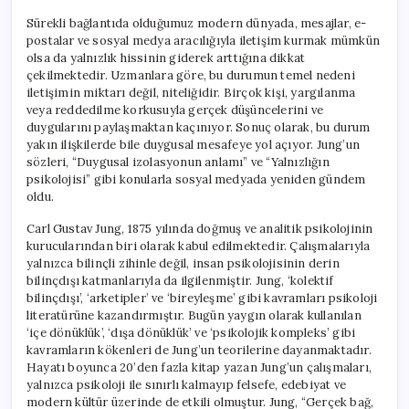
Sürekli bağlantıda olduğumuz modern dünyada, mesajlar, e-
postalar ve sosyal medya aracılığıyla iletişim kurmak mümkün
olsa da yalnızlık hissinin giderek arttığına dikkat
çekilmektedir. Uzmanlara göre, bu durumun temel nedeni
iletişimin miktarı değil, niteliğidir. Birçok kişi, yargılanma
veya reddedilme korkusuyla gerçek düşüncelerini ve
duygularını paylaşmaktan kaçınıyor. Sonuç olarak, bu durum
yakın ilişkilerde bile duygusal mesafeye yol açıyor. Jung’un
sözleri, “Duygusal izolasyonun anlamı” ve “Yalnızlığın
psikolojisi” gibi konularla sosyal medyada yeniden gündem
oldu.
Carl Gustav Jung, 1875 yılında doğmuş ve analitik psikolojinin
kurucularından biri olarak kabul edilmektedir. Çalışmalarıyla
yalnızca bilinçli zihinle değil, insan psikolojisinin derin
bilinçdışı katmanlarıyla da ilgilenmiştir. Jung, ‘kolektif
bilinçdışı’, ‘arketipler’ ve ‘bireyleşme’ gibi kavramları psikoloji
literatürüne kazandırmıştır. Bugün yaygın olarak kullanılan
‘içe dönüklük’, ‘dışa dönüklük’ ve ‘psikolojik kompleks’ gibi
kavramların kökenleri de Jung’un teorilerine dayanmaktadır.
Hayatı boyunca 20’den fazla kitap yazan Jung’un çalışmaları,
yalnızca psikoloji ile sınırlı kalmayıp felsefe, edebiyat ve
modern kültür üzerinde de etkili olmuştur. Jung, “Gerçek bağ,