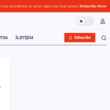
o our newsletter & never miss our best posts.
Subscribe Now!
TIM
İLETİŞİM
Subscribe
ı
SON YAZILAR
Trump’tan Fed Başkanı Warsh’a: Faiz kararı
tamamen ona bağlı değil