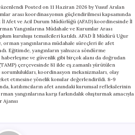
düzenlendi
üzenlendi Posted on 11 Haziran 2026 by Yusuf Arslan
için
umlar arası koordinasyonun güçlendirilmesi kapsamında
l Afet ve Acil Durum Müdürlüğü (AFAD) koordinesinde İl
 Orman Yangınlarına Müdahale ve Kurumlar Arası
plum kuruluşu temsilcileri katıldı. AFAD İl Müdürü Uğur
, orman yangınlarına müdahale süreçleri ile afet
lındı. Eğitimde, yangınların yalnızca söndürme
ım, haberleşme ve güvenlik gibi birçok alanı da doğrudan
 (TAMP) çerçevesinde 81 ilde eş zamanlı yürütülen
e sorumlulukları, koordinasyon mekanizmaları, olay
eket etmesine yönelik konular değerlendirildi. 8-9
a, katılımcıların afet anındaki kurumsal reflekslerinin
, orman yangınlarına karşı farkındalık oluşturmak amacıyla
r Ajansı