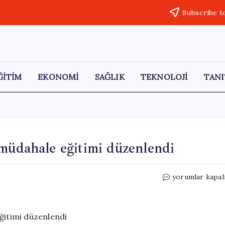
Subscribe t
ĞİTİM
EKONOMİ
SAĞLIK
TEKNOLOJİ
TANI
müdahale eğitimi düzenlendi
Bayburt’ta
yorumlar kapal
orman
yangınlarına
müdahale
eğitimi