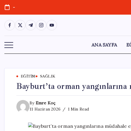
Skip
-
to
content
https://www.facebook.com/
https://twitter.com/
https://t.me/
https://www.instagram.com/
https://youtube.com/
ANA SAYFA
E
EĞITIM
SAĞLIK
Bayburt’ta orman yangınlarına 
By
Emre Koç
11 Haziran 2026
1 Min Read