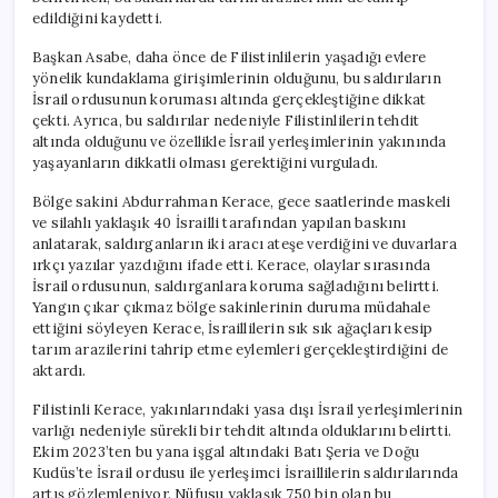
edildiğini kaydetti.
Başkan Asabe, daha önce de Filistinlilerin yaşadığı evlere
yönelik kundaklama girişimlerinin olduğunu, bu saldırıların
İsrail ordusunun koruması altında gerçekleştiğine dikkat
çekti. Ayrıca, bu saldırılar nedeniyle Filistinlilerin tehdit
altında olduğunu ve özellikle İsrail yerleşimlerinin yakınında
yaşayanların dikkatli olması gerektiğini vurguladı.
Bölge sakini Abdurrahman Kerace, gece saatlerinde maskeli
ve silahlı yaklaşık 40 İsrailli tarafından yapılan baskını
anlatarak, saldırganların iki aracı ateşe verdiğini ve duvarlara
ırkçı yazılar yazdığını ifade etti. Kerace, olaylar sırasında
İsrail ordusunun, saldırganlara koruma sağladığını belirtti.
Yangın çıkar çıkmaz bölge sakinlerinin duruma müdahale
ettiğini söyleyen Kerace, İsraillilerin sık sık ağaçları kesip
tarım arazilerini tahrip etme eylemleri gerçekleştirdiğini de
aktardı.
Filistinli Kerace, yakınlarındaki yasa dışı İsrail yerleşimlerinin
varlığı nedeniyle sürekli bir tehdit altında olduklarını belirtti.
Ekim 2023’ten bu yana işgal altındaki Batı Şeria ve Doğu
Kudüs’te İsrail ordusu ile yerleşimci İsraillilerin saldırılarında
artış gözlemleniyor. Nüfusu yaklaşık 750 bin olan bu