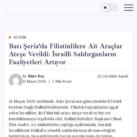
Skip
to
content
EĞITIM
Batı Şeria’da Filistinlilere Ait Araçlar
Ateşe Verildi: İsrailli Saldırganların
Faaliyetleri Artıyor
Batı
By
Emre Koç
yorumlar kapalı
Şeria’da
21 Mayıs 2026
2 Min Read
Filistinlilere
Ait
Araçlar
21 Mayıs 2026 tarihinde, Batı Şeria’nın güneyindeki El Halil
Ateşe
kentine bağlı Halhul beldesinde, Filistin topraklarını işgal
Verildi:
İsrailli
eden İsrailliler, iki Filistinli aracı ateşe verdi ve bir evi
Saldırganların
kundaklamaya teşebbüs etti. Halhul Belediye Başkanı Cihad
Faaliyetleri
Ebu Asabe, AA muhabirine yaptığı açıklamada, fanatik
Artıyor
İsraillilerin Halhul’a yönelik saldırılarının devam ettiğini
için
belirtirken, bu saldırılarda tarım arazilerinin de tahrip