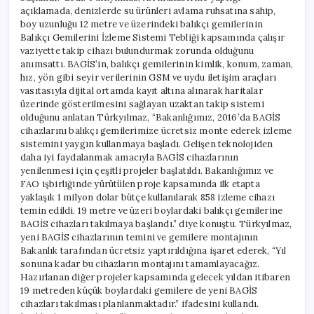
açıklamada, denizlerde su ürünleri avlama ruhsatına sahip,
boy uzunluğu 12 metre ve üzerindeki balıkçı gemilerinin
Balıkçı Gemilerini İzleme Sistemi Tebliği kapsamında çalışır
vaziyette takip cihazı bulundurmak zorunda olduğunu
anımsattı. BAGİS’in, balıkçı gemilerinin kimlik, konum, zaman,
hız, yön gibi seyir verilerinin GSM ve uydu iletişim araçları
vasıtasıyla dijital ortamda kayıt altına alınarak haritalar
üzerinde gösterilmesini sağlayan uzaktan takip sistemi
olduğunu anlatan Türkyılmaz, “Bakanlığımız, 2016’da BAGİS
cihazlarını balıkçı gemilerimize ücretsiz monte ederek izleme
sistemini yaygın kullanmaya başladı. Gelişen teknolojiden
daha iyi faydalanmak amacıyla BAGİS cihazlarının
yenilenmesi için çeşitli projeler başlatıldı. Bakanlığımız ve
FAO işbirliğinde yürütülen proje kapsamında ilk etapta
yaklaşık 1 milyon dolar bütçe kullanılarak 858 izleme cihazı
temin edildi. 19 metre ve üzeri boylardaki balıkçı gemilerine
BAGİS cihazları takılmaya başlandı.” diye konuştu. Türkyılmaz,
yeni BAGİS cihazlarının temini ve gemilere montajının
Bakanlık tarafından ücretsiz yaptırıldığına işaret ederek, “Yıl
sonuna kadar bu cihazların montajını tamamlayacağız.
Hazırlanan diğer projeler kapsamında gelecek yıldan itibaren
19 metreden küçük boylardaki gemilere de yeni BAGİS
cihazları takılması planlanmaktadır.” ifadesini kullandı.