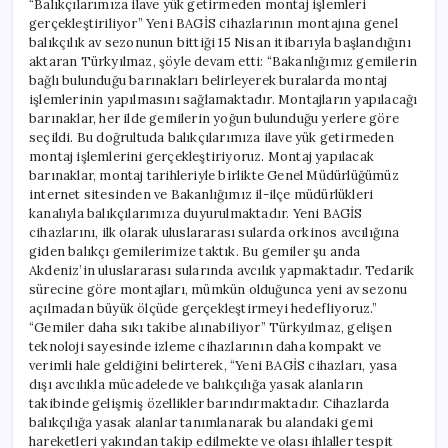
“Balıkçılarımıza ilave yük getirmeden montaj işlemleri
gerçekleştiriliyor” Yeni BAGİS cihazlarının montajına genel
balıkçılık av sezonunun bittiği 15 Nisan itibarıyla başlandığını
aktaran Türkyılmaz, şöyle devam etti: “Bakanlığımız gemilerin
bağlı bulunduğu barınakları belirleyerek buralarda montaj
işlemlerinin yapılmasını sağlamaktadır. Montajların yapılacağı
barınaklar, her ilde gemilerin yoğun bulunduğu yerlere göre
seçildi. Bu doğrultuda balıkçılarımıza ilave yük getirmeden
montaj işlemlerini gerçekleştiriyoruz. Montaj yapılacak
barınaklar, montaj tarihleriyle birlikte Genel Müdürlüğümüz
internet sitesinden ve Bakanlığımız il-ilçe müdürlükleri
kanalıyla balıkçılarımıza duyurulmaktadır. Yeni BAGİS
cihazlarını, ilk olarak uluslararası sularda orkinos avcılığına
giden balıkçı gemilerimize taktık. Bu gemiler şu anda
Akdeniz’in uluslararası sularında avcılık yapmaktadır. Tedarik
sürecine göre montajları, mümkün olduğunca yeni av sezonu
açılmadan büyük ölçüde gerçekleştirmeyi hedefliyoruz.”
“Gemiler daha sıkı takibe alınabiliyor” Türkyılmaz, gelişen
teknoloji sayesinde izleme cihazlarının daha kompakt ve
verimli hale geldiğini belirterek, “Yeni BAGİS cihazları, yasa
dışı avcılıkla mücadelede ve balıkçılığa yasak alanların
takibinde gelişmiş özellikler barındırmaktadır. Cihazlarda
balıkçılığa yasak alanlar tanımlanarak bu alandaki gemi
hareketleri yakından takip edilmekte ve olası ihlaller tespit