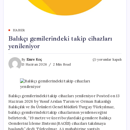
HABER
Balıkçı gemilerindeki takip cihazları
yenileniyor
Balıkçı
By
Emre Koç
yorumlar kapalı
gemilerindeki
13 Haziran 2026
2 Min Read
takip
cihazları
yenileniyor
için
Balıkçı gemilerindeki takip cihazları yenileniyor Posted on 13
Haziran 2026 by Yusuf Arslan Tarım ve Orman Bakanlığı
Balıkçılık ve Su Ürünleri Genel Müdürü Turgay Türkyılmaz,
balıkçı gemilerindeki takip cihazlarının yenileneceğini
belirterek, “19 metre ve üzeri boylardaki gemilere Balıkçı
Gemilerini İzleme Sistemi (BAGİS) cihazları takılmaya
başlandı.” dedi. Türkyılmaz, AA muhabirine yaptığı