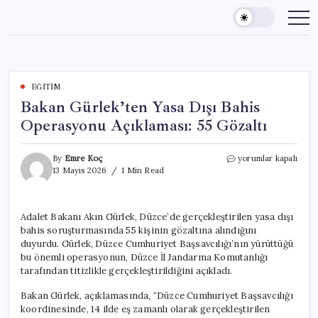
Skip
to
content
EĞITIM
Bakan Gürlek’ten Yasa Dışı Bahis
Operasyonu Açıklaması: 55 Gözaltı
Bakan
By
Emre Koç
yorumlar kapalı
Gürlek’ten
13 Mayıs 2026
1 Min Read
Yasa
Dışı
Bahis
Adalet Bakanı Akın Gürlek, Düzce’de gerçekleştirilen yasa dışı
Operasyonu
bahis soruşturmasında 55 kişinin gözaltına alındığını
Açıklaması:
55
duyurdu. Gürlek, Düzce Cumhuriyet Başsavcılığı’nın yürüttüğü
Gözaltı
bu önemli operasyonun, Düzce İl Jandarma Komutanlığı
için
tarafından titizlikle gerçekleştirildiğini açıkladı.
Bakan Gürlek, açıklamasında, “Düzce Cumhuriyet Başsavcılığı
koordinesinde, 14 ilde eş zamanlı olarak gerçekleştirilen