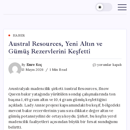
Skip
to
content
HABER
Austral Resources, Yeni Altın ve
Gümüş Rezervlerini Keşfetti
Austral
By
Emre Koç
yorumlar kapalı
Resources,
13 Mayıs 2026
1 Min Read
Yeni
Altın
ve
Avustralyalı madencilik şirketi Austral Resources, Snow
Gümüş
Queen bakır yatağında yürütülen sondaj çalışmalarında ton
Rezervlerini
Keşfetti
başına 1,49 gram altın ve 10,4 gram gümüş keşfettiğini
için
açıkladı. Lady Annie projesi kapsamındaki bu keşif, bölgedeki
mevcut bakır rezervlerinin yanı sıra dikkate değer altın ve
gümüş potansiyelini de ortaya koydu. Şirket, bu keşfin yerel
madencilik faaliyetleri açısından büyük bir fırsat sunduğunu
belirtti.