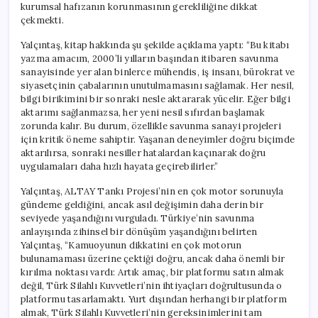
kurumsal hafızanın korunmasının gerekliliğine dikkat
çekmekti.
Yalçıntaş, kitap hakkında şu şekilde açıklama yaptı: “Bu kitabı
yazma amacım, 2000’li yılların başından itibaren savunma
sanayisinde yer alan binlerce mühendis, iş insanı, bürokrat ve
siyasetçinin çabalarının unutulmamasını sağlamak. Her nesil,
bilgi birikimini bir sonraki nesle aktararak yücelir. Eğer bilgi
aktarımı sağlanmazsa, her yeni nesil sıfırdan başlamak
zorunda kalır. Bu durum, özellikle savunma sanayi projeleri
için kritik öneme sahiptir. Yaşanan deneyimler doğru biçimde
aktarılırsa, sonraki nesiller hatalardan kaçınarak doğru
uygulamaları daha hızlı hayata geçirebilirler.”
Yalçıntaş, ALTAY Tankı Projesi’nin en çok motor sorunuyla
gündeme geldiğini, ancak asıl değişimin daha derin bir
seviyede yaşandığını vurguladı. Türkiye’nin savunma
anlayışında zihinsel bir dönüşüm yaşandığını belirten
Yalçıntaş, “Kamuoyunun dikkatini en çok motorun
bulunamaması üzerine çektiği doğru, ancak daha önemli bir
kırılma noktası vardı: Artık amaç, bir platformu satın almak
değil, Türk Silahlı Kuvvetleri’nin ihtiyaçları doğrultusunda o
platformu tasarlamaktı. Yurt dışından herhangi bir platform
almak, Türk Silahlı Kuvvetleri’nin gereksinimlerini tam