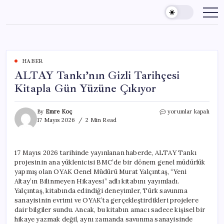
Skip
to
content
HABER
ALTAY Tankı’nın Gizli Tarihçesi
Kitapla Gün Yüzüne Çıkıyor
ALTAY
By
Emre Koç
yorumlar kapalı
Tankı’nın
17 Mayıs 2026
2 Min Read
Gizli
Tarihçesi
Kitapla
17 Mayıs 2026 tarihinde yayınlanan haberde, ALTAY Tankı
Gün
projesinin ana yüklenicisi BMC’de bir dönem genel müdürlük
Yüzüne
Çıkıyor
yapmış olan OYAK Genel Müdürü Murat Yalçıntaş, “Yeni
için
Altay’ın Bilinmeyen Hikayesi” adlı kitabını yayımladı.
Yalçıntaş, kitabında edindiği deneyimler, Türk savunma
sanayisinin evrimi ve OYAK’ta gerçekleştirdikleri projelere
dair bilgiler sundu. Ancak, bu kitabın amacı sadece kişisel bir
hikaye yazmak değil, aynı zamanda savunma sanayisinde