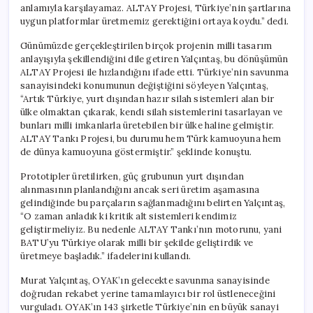
anlamıyla karşılayamaz. ALTAY Projesi, Türkiye’nin şartlarına
uygun platformlar üretmemiz gerektiğini ortaya koydu.” dedi.
Günümüzde gerçekleştirilen birçok projenin milli tasarım
anlayışıyla şekillendiğini dile getiren Yalçıntaş, bu dönüşümün
ALTAY Projesi ile hızlandığını ifade etti. Türkiye’nin savunma
sanayisindeki konumunun değiştiğini söyleyen Yalçıntaş,
“Artık Türkiye, yurt dışından hazır silah sistemleri alan bir
ülke olmaktan çıkarak, kendi silah sistemlerini tasarlayan ve
bunları milli imkanlarla üretebilen bir ülke haline gelmiştir.
ALTAY Tankı Projesi, bu durumu hem Türk kamuoyuna hem
de dünya kamuoyuna göstermiştir.” şeklinde konuştu.
Prototipler üretilirken, güç grubunun yurt dışından
alınmasının planlandığını ancak seri üretim aşamasına
gelindiğinde bu parçaların sağlanmadığını belirten Yalçıntaş,
“O zaman anladık ki kritik alt sistemleri kendimiz
geliştirmeliyiz. Bu nedenle ALTAY Tankı’nın motorunu, yani
BATU’yu Türkiye olarak milli bir şekilde geliştirdik ve
üretmeye başladık.” ifadelerini kullandı.
Murat Yalçıntaş, OYAK’ın gelecekte savunma sanayisinde
doğrudan rekabet yerine tamamlayıcı bir rol üstleneceğini
vurguladı. OYAK’ın 143 şirketle Türkiye’nin en büyük sanayi