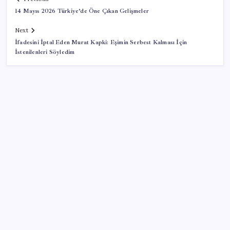
14 Mayıs 2026 Türkiye’de Öne Çıkan Gelişmeler
Next
İfadesini İptal Eden Murat Kapki: Eşimin Serbest Kalması İçin
İstenilenleri Söyledim
SON YAZILAR
TBMM Adalet Komisyonu’nda ‘pislik’ tartışması:
MHP’li Bülbül masaya yumruk attı, İYİ Partili vekilin
üzerine yürüdü
Airbnb, ürün geliştirme süreçlerinde yapay zekayı