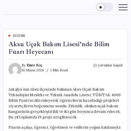
Skip
to
content
EĞITIM
Aksu Uçak Bakım Lisesi’nde Bilim
Fuarı Heyecanı
Aksu
By
Emre Koç
yorumlar kapalı
Uçak
14 Mayıs 2026
1 Min Read
Bakım
Lisesi’nde
Bilim
Antalya’nın Aksu ilçesinde bulunan Aksu Uçak Bakım
Fuarı
Teknolojisi Mesleki ve Teknik Anadolu Lisesi, TÜBİTAK 4006
Heyecanı
için
Bilim Fuarı’nı düzenleyerek öğrencilerin hazırladığı projeleri
ziyaretçilerin beğenisine sundu. Etkinlik, okulun uçak bakım
hangarında gerçekleştirildi ve iki gün boyunca devam edecek.
Bu yıl toplamda 19 proje sergilenecek.
Fuarın açılışı, öğrenci, öğretmen ve velilerin yoğun katılımıyla