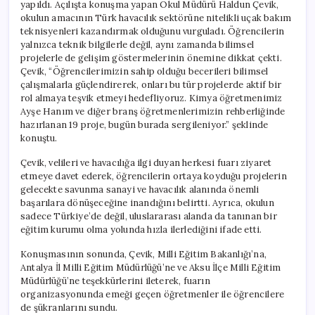
yapıldı. Açılışta konuşma yapan Okul Müdürü Haldun Çevik,
okulun amacının Türk havacılık sektörüne nitelikli uçak bakım
teknisyenleri kazandırmak olduğunu vurguladı. Öğrencilerin
yalnızca teknik bilgilerle değil, aynı zamanda bilimsel
projelerle de gelişim göstermelerinin önemine dikkat çekti.
Çevik, “Öğrencilerimizin sahip olduğu becerileri bilimsel
çalışmalarla güçlendirerek, onları bu tür projelerde aktif bir
rol almaya teşvik etmeyi hedefliyoruz. Kimya öğretmenimiz
Ayşe Hanım ve diğer branş öğretmenlerimizin rehberliğinde
hazırlanan 19 proje, bugün burada sergileniyor.” şeklinde
konuştu.
Çevik, velileri ve havacılığa ilgi duyan herkesi fuarı ziyaret
etmeye davet ederek, öğrencilerin ortaya koyduğu projelerin
gelecekte savunma sanayi ve havacılık alanında önemli
başarılara dönüşeceğine inandığını belirtti. Ayrıca, okulun
sadece Türkiye’de değil, uluslararası alanda da tanınan bir
eğitim kurumu olma yolunda hızla ilerlediğini ifade etti.
Konuşmasının sonunda, Çevik, Milli Eğitim Bakanlığı’na,
Antalya İl Milli Eğitim Müdürlüğü’ne ve Aksu İlçe Milli Eğitim
Müdürlüğü’ne teşekkürlerini ileterek, fuarın
organizasyonunda emeği geçen öğretmenler ile öğrencilere
de şükranlarını sundu.