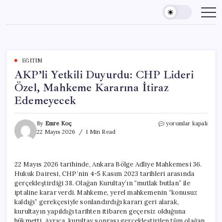
Skip
to
content
EĞITIM
AKP’li Yetkili Duyurdu: CHP Lideri
Özel, Mahkeme Kararına İtiraz
Edemeyecek
AKP’li
By
Emre Koç
yorumlar kapalı
Yetkili
22 Mayıs 2026
1 Min Read
Duyurdu:
CHP
Lideri
22 Mayıs 2026 tarihinde, Ankara Bölge Adliye Mahkemesi 36.
Özel,
Hukuk Dairesi, CHP’nin 4-5 Kasım 2023 tarihleri arasında
Mahkeme
Kararına
gerçekleştirdiği 38. Olağan Kurultay’ın “mutlak butlan” ile
İtiraz
iptaline karar verdi. Mahkeme, yerel mahkemenin “konusuz
Edemeyecek
kaldığı” gerekçesiyle sonlandırdığı kararı geri alarak,
için
kurultayın yapıldığı tarihten itibaren geçersiz olduğuna
hükmetti. Ayrıca, kurultay sonrası gerçekleştirilen tüm olağan