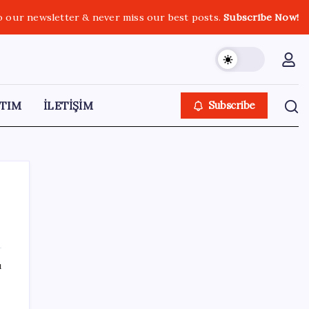
o our newsletter & never miss our best posts.
Subscribe Now!
TIM
İLETİŞİM
Subscribe
SON YAZILAR
ı
Faizsiz ev ve araba alımına kısıtlama