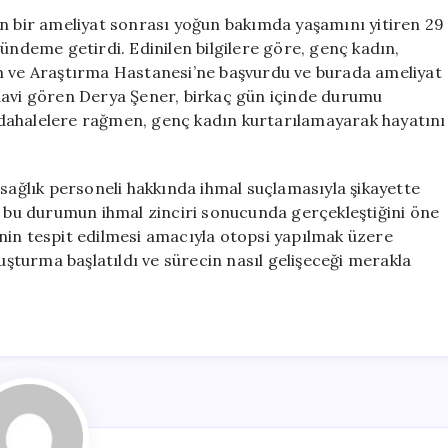
Kaybeden
en bir ameliyat sonrası yoğun bakımda yaşamını yitiren 29
Genç
ündeme getirdi. Edinilen bilgilere göre, genç kadın,
Kadın
im ve Araştırma Hastanesi’ne başvurdu ve burada ameliyat
İçin
davi gören Derya Şener, birkaç gün içinde durumu
İhmal
dahalelere rağmen, genç kadın kurtarılamayarak hayatını
İddiası
için
 sağlık personeli hakkında ihmal suçlamasıyla şikayette
ve bu durumun ihmal zinciri sonucunda gerçekleştiğini öne
nin tespit edilmesi amacıyla otopsi yapılmak üzere
ruşturma başlatıldı ve sürecin nasıl gelişeceği merakla