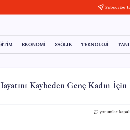
Subscribe t
ĞİTİM
EKONOMİ
SAĞLIK
TEKNOLOJİ
TANI
Hayatını Kaybeden Genç Kadın İçin
Adıyaman’da
yorumlar kapal
Ameliyat
Sonrası
Hayatını