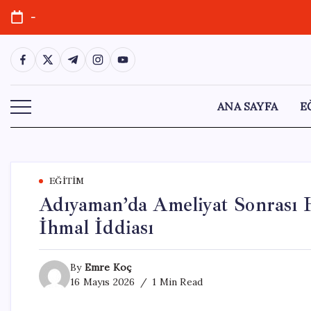
Skip
-
to
content
https://www.facebook.com/
https://twitter.com/
https://t.me/
https://www.instagram.com/
https://youtube.com/
ANA SAYFA
E
EĞITIM
Adıyaman’da Ameliyat Sonrası 
İhmal İddiası
By
Emre Koç
16 Mayıs 2026
1 Min Read