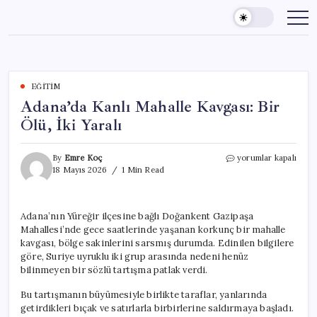
Skip
to
content
EĞITIM
Adana’da Kanlı Mahalle Kavgası: Bir
Ölü, İki Yaralı
Adana’da
By
Emre Koç
yorumlar kapalı
Kanlı
18 Mayıs 2026
1 Min Read
Mahalle
Kavgası:
Bir
Adana’nın Yüreğir ilçesine bağlı Doğankent Gazipaşa
Ölü,
Mahallesi’nde gece saatlerinde yaşanan korkunç bir mahalle
İki
Yaralı
kavgası, bölge sakinlerini sarsmış durumda. Edinilen bilgilere
için
göre, Suriye uyruklu iki grup arasında nedeni henüz
bilinmeyen bir sözlü tartışma patlak verdi.
Bu tartışmanın büyümesiyle birlikte taraflar, yanlarında
getirdikleri bıçak ve satırlarla birbirlerine saldırmaya başladı.