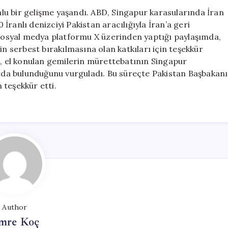
Denizciyi
u bir gelişme yaşandı. ABD, Singapur karasularında İran
Pakistan
ranlı denizciyi Pakistan aracılığıyla İran’a geri
Üzerinden
, sosyal medya platformu X üzerinden yaptığı paylaşımda,
İran’a
in serbest bırakılmasına olan katkıları için teşekkür
Gönderdi
i, el konulan gemilerin mürettebatının Singapur
için
larda bulunduğunu vurguladı. Bu süreçte Pakistan Başbakanı
n teşekkür etti.
Author
mre Koç