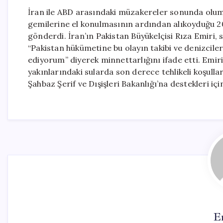
İran ile ABD arasındaki müzakereler sonunda oluml
gemilerine el konulmasının ardından alıkoyduğu 20 İ
gönderdi. İran’ın Pakistan Büyükelçisi Rıza Emiri
“Pakistan hükümetine bu olayın takibi ve denizciler
ediyorum” diyerek minnettarlığını ifade etti. Emir
yakınlarındaki sularda son derece tehlikeli koşul
Şahbaz Şerif ve Dışişleri Bakanlığı’na destekleri içi
E