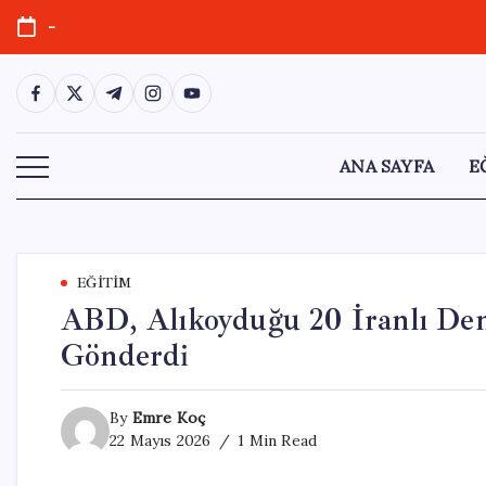
Skip
-
to
content
https://www.facebook.com/
https://twitter.com/
https://t.me/
https://www.instagram.com/
https://youtube.com/
ANA SAYFA
E
EĞITIM
ABD, Alıkoyduğu 20 İranlı Deni
Gönderdi
By
Emre Koç
22 Mayıs 2026
1 Min Read