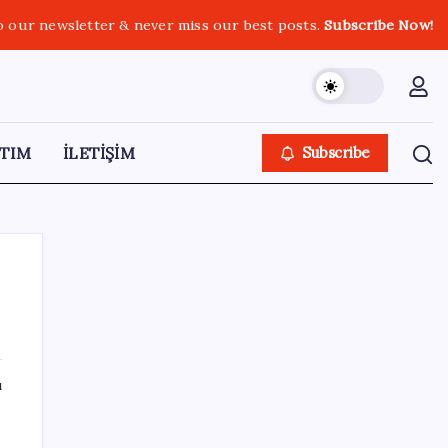
o our newsletter & never miss our best posts.
Subscribe Now!
TIM
İLETİŞİM
Subscribe
SON YAZILAR
ı
Faizsiz ev ve araba alımına kısıtlama