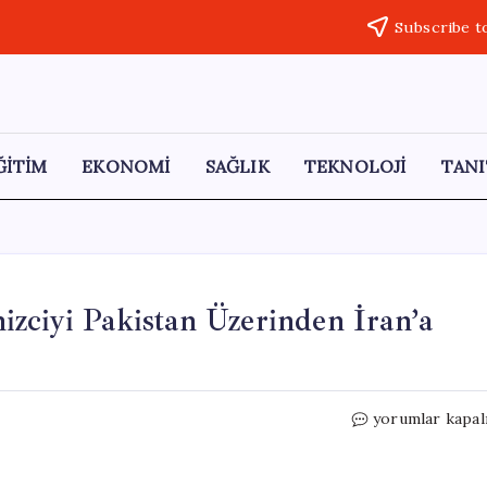
Subscribe t
ĞİTİM
EKONOMİ
SAĞLIK
TEKNOLOJİ
TANI
zciyi Pakistan Üzerinden İran’a
ABD,
yorumlar kapal
Alıkoyduğu
20
İranlı