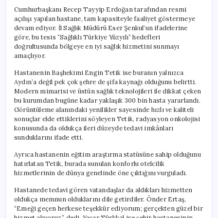
Cumhurbaşkanı Recep Tayyip Erdoğan tarafından resmi
açılışı yapılan hastane, tam kapasiteyle faaliyet göstermeye
devam ediyor. İl Sağlık Müdürü Eser Şenkul’un ifadelerine
göre, bu tesis “Sağlıklı Türkiye Yüzyılı” hedefleri
doğrultusunda bölgeye en iyi sağlık hizmetini sunmayı
amaçlıyor.
Hastanenin Başhekimi Engin Tetik ise buranın yalnızca
Aydın’a değil pek çok şehre de şifa kaynağı olduğunu belirtti.
Modern mimarisi ve üstün sağlık teknolojileri ile dikkat çeken
bu kurumdan bugüne kadar yaklaşık 300 bin hasta yararlandı.
Görüntüleme alanındaki yenilikler sayesinde hızlı ve kaliteli
sonuçlar elde ettiklerini söyleyen Tetik, radyasyon onkolojisi
konusunda da oldukça ileri düzeyde tedavi imkânları
sunduklarını ifade etti.
Ayrıca hastanenin eğitim araştırma statüsüne sahip olduğunu
hatırlatan Tetik, burada sunulan konforlu otelcilik
hizmetlerinin de dünya genelinde öne çıktığını vurguladı.
Hastanede tedavi gören vatandaşlar da aldıkları hizmetten
oldukça memnun olduklarını dile getirdiler. Önder Ertaş,
“Emeği geçen herkese teşekkür ediyorum; gerçekten güzel bir
hizmet alıyoruz,” dedi. Yaşar Türkkal ise şehir hastanesinin