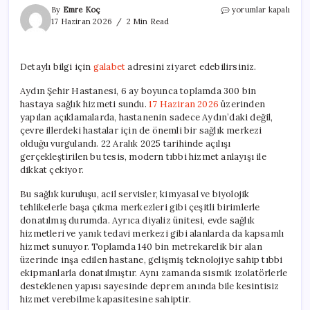
Aydın
By
Emre Koç
yorumlar kapalı
Şehir
17 Haziran 2026
2 Min Read
Hastanesi,
Altı
Ayda
Detaylı bilgi için
galabet
adresini ziyaret edebilirsiniz.
300
Bin
Aydın Şehir Hastanesi, 6 ay boyunca toplamda 300 bin
Hastaya
hastaya sağlık hizmeti sundu.
17 Haziran 2026
üzerinden
Sağlık
Hizmeti
yapılan açıklamalarda, hastanenin sadece Aydın’daki değil,
Verdi
çevre illerdeki hastalar için de önemli bir sağlık merkezi
için
olduğu vurgulandı. 22 Aralık 2025 tarihinde açılışı
gerçekleştirilen bu tesis, modern tıbbi hizmet anlayışı ile
dikkat çekiyor.
Bu sağlık kuruluşu, acil servisler, kimyasal ve biyolojik
tehlikelerle başa çıkma merkezleri gibi çeşitli birimlerle
donatılmış durumda. Ayrıca diyaliz ünitesi, evde sağlık
hizmetleri ve yanık tedavi merkezi gibi alanlarda da kapsamlı
hizmet sunuyor. Toplamda 140 bin metrekarelik bir alan
üzerinde inşa edilen hastane, gelişmiş teknolojiye sahip tıbbi
ekipmanlarla donatılmıştır. Aynı zamanda sismik izolatörlerle
desteklenen yapısı sayesinde deprem anında bile kesintisiz
hizmet verebilme kapasitesine sahiptir.