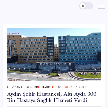
Skip
to
content
EĞITIM
EKONOMI
HABER
SAĞLIK
TEKNOLOJI
Aydın Şehir Hastanesi, Altı Ayda 300
Bin Hastaya Sağlık Hizmeti Verdi